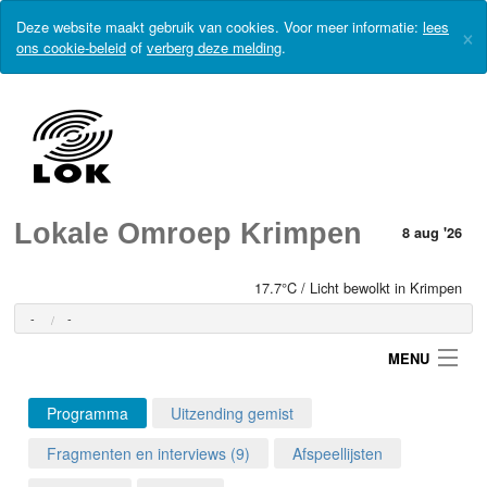
Deze website maakt gebruik van cookies. Voor meer informatie:
lees
×
ons cookie-beleid
of
verberg deze melding
.
Lokale Omroep Krimpen
8 aug '26
17.7°C / Licht bewolkt in Krimpen
-
-
MENU
Programma
Uitzending gemist
Login
Fragmenten en interviews (9)
Afspeellijsten