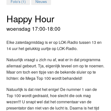
Home
Foto's (1)
Nieuws
Programma's
Happy Hour
Nieuws
woensdag 17:00-18:00
Foto's
Elke zaterdagmiddag is er op LOK-Radio tussen 13 en
14 uur het gelukkig uurtje op LOK-Radio.
Video
Natuurlijk vraagt u zich nu af, wat er in dat programma
Webcam
allemaal gebeurt. Tja, eigenlijk teveel om op te noemen.
Maar om toch een tipje van de bekende sluier op te
Info
lichten: de Mega Top 100 wordt behandeld!
Natuurlijk is dat niet het enige! De nummer 1 van de
Top 100 wordt gedraaid, hoe slecht die ook mag
wezen!!! U snapt wel dat het commentaar van de
presentator dan niet van de lucht is. Daarna is het tijd