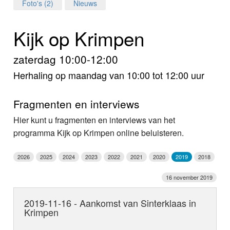
Home
Foto's (2)
Nieuws
Programma's
Kijk op Krimpen
Nieuws
zaterdag 10:00-12:00
Herhaling op maandag van 10:00 tot 12:00 uur
Foto's
Video
Fragmenten en interviews
Hier kunt u fragmenten en interviews van het
Webcam
programma Kijk op Krimpen online beluisteren.
Info
2026
2025
2024
2023
2022
2021
2020
2019
2018
16 november 2019
2019-11-16 - Aankomst van Sinterklaas in
Krimpen