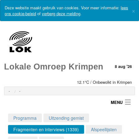
Deze website maakt gebruik van cookies. Voor meer informatie:
lees
×
ons cookie-beleid
of
verberg deze melding
.
Lokale Omroep Krimpen
8 aug '26
12.1°C / Onbewolkt in Krimpen
-
-
MENU
Programma
Uitzending gemist
Login
Fragmenten en interviews (1339)
Afspeellijsten