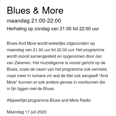
Home
Blues & More
Programma's
maandag 21:00-22:00
Nieuws
Herhaling op zondag van 21:00 tot 22:00 uur
Foto's
Blues And More wordt wekelijks uitgezonden op
maandag van 21.00 uur tot 22.00 uur. Het programma
Video
wordt vooraf samengesteld en opgenomen door Jan
van Zwienen. Het muziekgenre is vooral gericht op de
Webcam
Blues, zoals de naam van het programma ook vermeld,
maar meer in ruimere zin wat de titel ook aangeeft "And
Info
More" kunnen er ook andere genres in voorkomen die
in lijn liggen met de Blues
Afspeellijst programma Blues and More Radio
Maandag 17 juli 2023