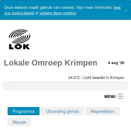
Deze website maakt gebruik van cookies. Voor meer informatie:
lees
×
ons cookie-beleid
of
verberg deze melding
.
Lokale Omroep Krimpen
8 aug '26
24.9°C / Licht bewolkt in Krimpen
-
-
MENU
Programma
Uitzending gemist
Afspeellijsten
Login
Nieuws