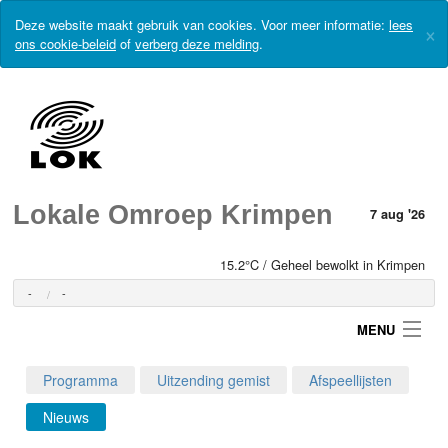
Deze website maakt gebruik van cookies. Voor meer informatie:
lees
×
ons cookie-beleid
of
verberg deze melding
.
Lokale Omroep Krimpen
7 aug '26
15.2°C / Geheel bewolkt in Krimpen
-
-
MENU
Programma
Uitzending gemist
Afspeellijsten
Login
Nieuws