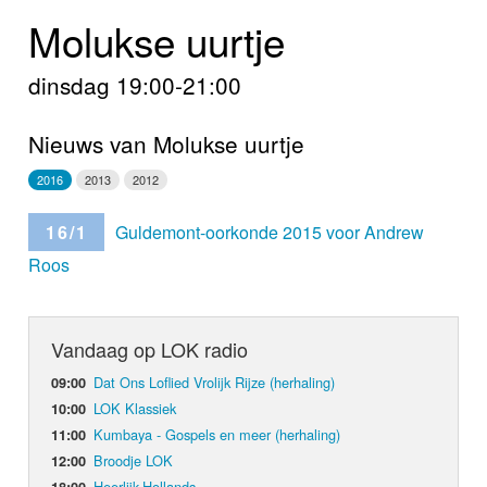
Home
Molukse uurtje
Programma's
dinsdag 19:00-21:00
Nieuws
Nieuws van Molukse uurtje
Foto's
2016
2013
2012
Video
16/1
Guldemont-oorkonde 2015 voor Andrew
Roos
Webcam
Info
Vandaag op LOK radio
Dat Ons Loflied Vrolijk Rijze (herhaling)
09:00
LOK Klassiek
10:00
Kumbaya - Gospels en meer (herhaling)
11:00
Broodje LOK
12:00
Heerlijk-Hollands