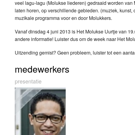
veel lagu-lagu (Molukse liederen) gedraaid worden van 
laten horen, op verschillende gebieden. (muziek, kunst, 
Luister LOK Live
Donderdag
muzikale programma voor en door Molukkers.
LOK schijf
Vrijdag
Vanaf dinsdag 4 juni 2013 is Het Molukse Uurtje van 19.
Oude LOK programma's
Zaterdag
andere informatie! Luister dus om de week naar Het Mol
Zondag
Uitzending gemist? Geen probleem, luister tot een aantal
medewerkers
presentatie