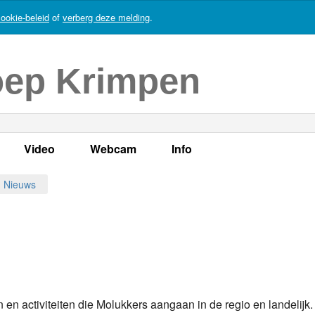
ookie-beleid
of
verberg deze melding
.
oep Krimpen
Video
Webcam
Info
s
en
LOK TV
Live webcam
Adres, telefoonnummer en
Nieuws
enten
LOK TV live
Opnames webcam
Adverteren
mma's
Video Krimpen aan den IJssel
Persberichten
nboek
Bestuur
 activiteiten die Molukkers aangaan in de regio en landelijk. 
Vacatures