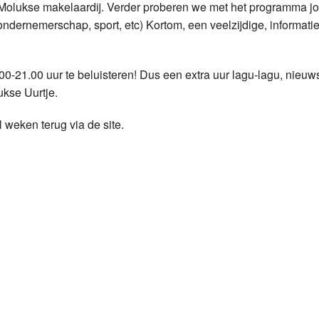
Molukse makelaardij. Verder proberen we met het programma jon
ondernemerschap, sport, etc) Kortom, een veelzijdige, informati
Programmabeleid Bepalen
Weerman
00-21.00 uur te beluisteren! Dus een extra uur lagu-lagu, nieuw
Over Krimpen a/d IJssel
ukse Uurtje.
 weken terug via de site.