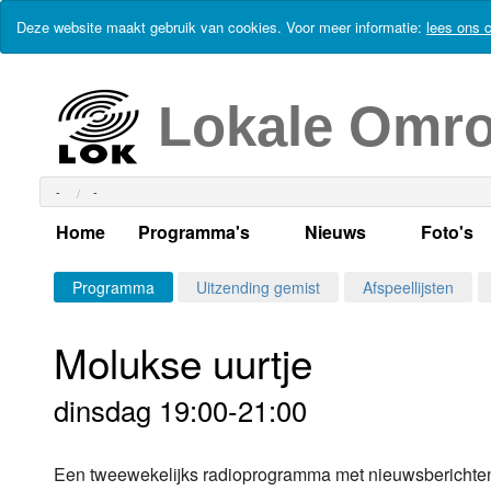
Deze website maakt gebruik van cookies. Voor meer informatie:
lees ons c
Lokale Omr
-
-
Home
Programma's
Nieuws
Foto's
Alle dagen
Actueel Lokaal Nieuw
Algeme
Programma
Uitzending gemist
Afspeellijsten
Weekschema
LOK nieuws
Evenem
Molukse uurtje
Per dag
Kabelkrant
Progra
Maandag
dinsdag 19:00-21:00
Alle programma's
Columns
Smoele
Dinsdag
Een tweewekelijks radioprogramma met nieuwsberichten en
Uitzending gemist?
RSS feed
Woensdag