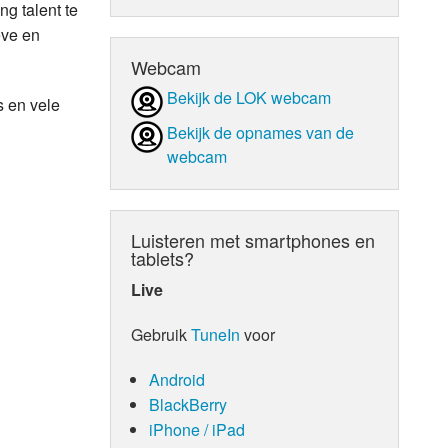
g talent te
eve en
d Orgaan
Webcam
Bekijk de LOK webcam
s en vele
Bekijk de opnames van de
webcam
Luisteren met smartphones en
tablets?
Live
Gebruik
TuneIn
voor
Android
BlackBerry
iPhone / iPad