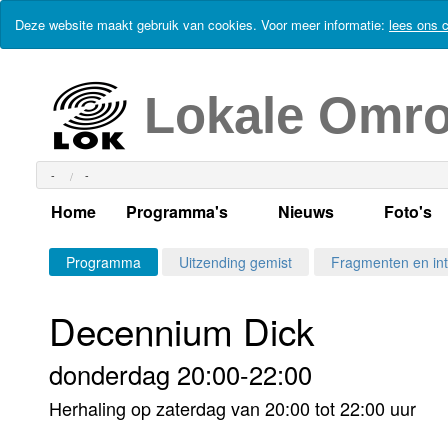
Deze website maakt gebruik van cookies. Voor meer informatie:
lees ons c
Lokale Omr
-
-
Home
Programma's
Nieuws
Foto's
Alle dagen
Actueel Lokaal Nieuw
Algeme
Programma
Uitzending gemist
Fragmenten en int
Weekschema
LOK nieuws
Evenem
Decennium Dick
Per dag
Kabelkrant
Progra
Maandag
donderdag 20:00-22:00
Alle programma's
Columns
Smoele
Dinsdag
Herhaling op zaterdag van 20:00 tot 22:00 uur
Uitzending gemist?
RSS feed
Woensdag