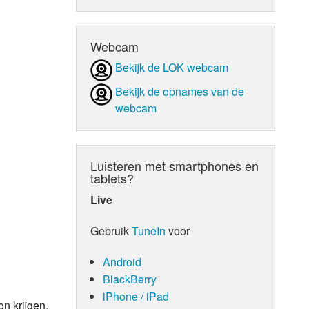
d Orgaan
Webcam
Bekijk de LOK webcam
Bekijk de opnames van de
webcam
Luisteren met smartphones en
tablets?
Live
Gebruik
TuneIn
voor
Android
BlackBerry
iPhone / iPad
n krijgen.