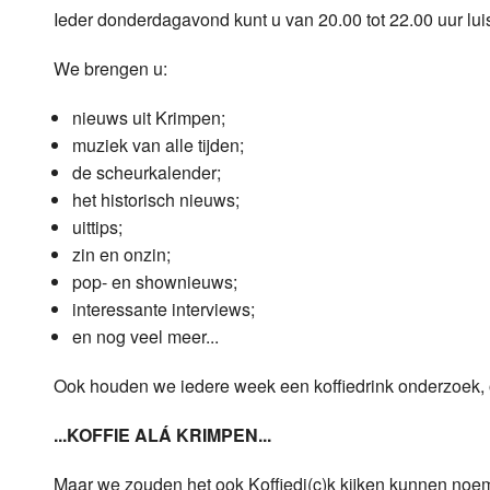
Ieder donderdagavond kunt u van 20.00 tot 22.00 uur lu
Luister LOK Live
Donderdag
We brengen u:
LOK schijf
Vrijdag
nieuws uit Krimpen;
Oude LOK programma's
Zaterdag
muziek van alle tijden;
de scheurkalender;
Zondag
het historisch nieuws;
uittips;
zin en onzin;
pop- en shownieuws;
interessante interviews;
en nog veel meer...
Ook houden we iedere week een koffiedrink onderzoek, 
...KOFFIE ALÁ KRIMPEN...
Maar we zouden het ook Koffiedi(c)k kijken kunnen noeme