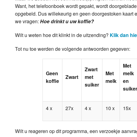
Want, het telefoonboek wordt gepakt, wordt doorgeblade
opgebeld. Dus willekeurig en geen doorgestoken kaart 
we vragen:
Hoe drinkt u uw koffie?
Wilt u weten hoe dit klinkt in de uitzending?
Klik dan hie
Tot nu toe werden de volgende antwoorden gegeven:
Met
Zwart
Geen
Met
melk
Zwart
met
koffie
melk
en
suiker
suike
4 x
27x
4 x
10 x
15x
Wilt u reageren op dit programma, een verzoekje aanvra