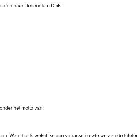
isteren naar Decennium Dick!
Programmabeleid Bepalen
Weerman
Over Krimpen a/d IJssel
onder het motto van:
n. Want het is wekelijks een verrasssing wie we aan de telefoo