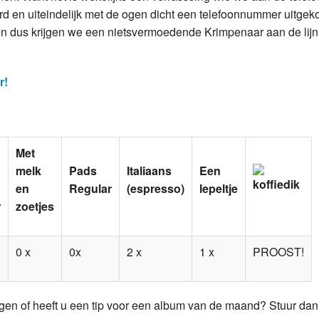
rd en uiteindelijk met de ogen dicht een telefoonnummer uitgek
en dus krijgen we een nietsvermoedende Krimpenaar aan de lij
r!
Met
melk
Pads
Italiaans
Een
en
Regular
(espresso)
lepeltje
r
zoetjes
0 x
0x
2 x
1 x
PROOST!
gen of heeft u een tip voor een album van de maand? Stuur da