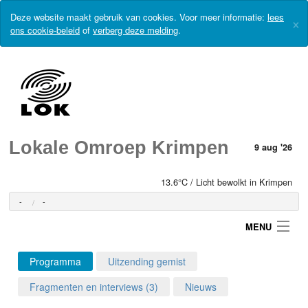
Deze website maakt gebruik van cookies. Voor meer informatie:
lees
×
ons cookie-beleid
of
verberg deze melding
.
Lokale Omroep Krimpen
9 aug '26
13.6°C / Licht bewolkt in Krimpen
-
-
MENU
Programma
Uitzending gemist
Login
Fragmenten en interviews (3)
Nieuws