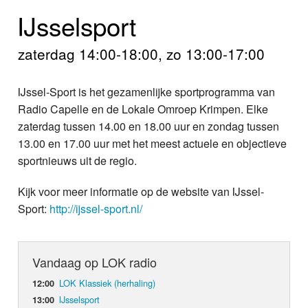
Home
IJsselsport
Programma's
zaterdag 14:00-18:00, zo 13:00-17:00
Nieuws
IJssel-Sport is het gezamenlijke sportprogramma van
Foto's
Radio Capelle en de Lokale Omroep Krimpen. Elke
zaterdag tussen 14.00 en 18.00 uur en zondag tussen
Video
13.00 en 17.00 uur met het meest actuele en objectieve
sportnieuws uit de regio.
Webcam
Kijk voor meer informatie op de website van IJssel-
Info
Sport:
http://ijssel-sport.nl/
Vandaag op LOK radio
LOK Klassiek (herhaling)
12:00
IJsselsport
13:00