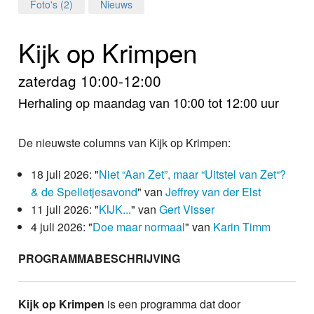
Home
Foto's (2)
Nieuws
Programma's
Kijk op Krimpen
Nieuws
zaterdag 10:00-12:00
Herhaling op maandag van 10:00 tot 12:00 uur
Foto's
Video
De nieuwste columns van Kijk op Krimpen:
Webcam
18 juli 2026: "
Niet “Aan Zet”, maar “Uitstel van Zet“?
& de Spelletjesavond
" van
Jeffrey van der Elst
Info
11 juli 2026: "
KIJK...
" van
Gert Visser
4 juli 2026: "
Doe maar normaal
" van
Karin Timm
PROGRAMMABESCHRIJVING
Kijk op Krimpen
is een programma dat door