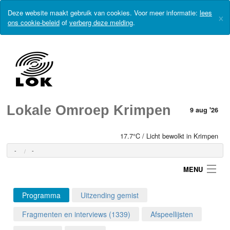
Deze website maakt gebruik van cookies. Voor meer informatie:
lees
×
ons cookie-beleid
of
verberg deze melding
.
Lokale Omroep Krimpen
9 aug '26
17.7°C / Licht bewolkt in Krimpen
-
-
MENU
Programma
Uitzending gemist
Login
Fragmenten en interviews (1339)
Afspeellijsten