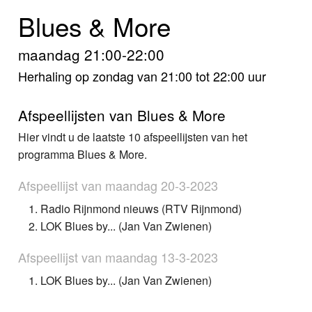
Home
Blues & More
Programma's
maandag 21:00-22:00
Nieuws
Herhaling op zondag van 21:00 tot 22:00 uur
Foto's
Afspeellijsten van Blues & More
Hier vindt u de laatste 10 afspeellijsten van het
Video
programma Blues & More.
Webcam
Afspeellijst van maandag 20-3-2023
Vacatures
Radio Rijnmond nieuws (RTV Rijnmond)
LOK Blues by... (Jan Van Zwienen)
Info
Afspeellijst van maandag 13-3-2023
LOK Blues by... (Jan Van Zwienen)