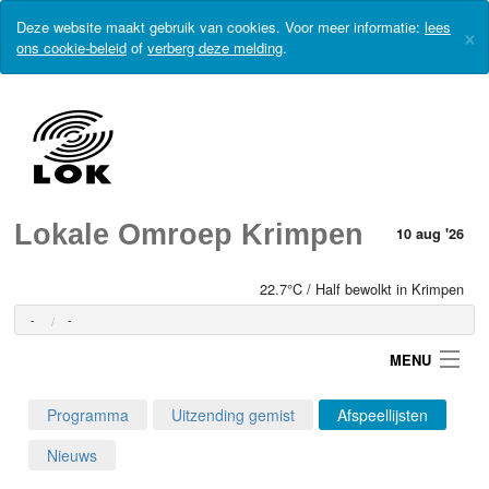
Deze website maakt gebruik van cookies. Voor meer informatie:
lees
×
ons cookie-beleid
of
verberg deze melding
.
Lokale Omroep Krimpen
10 aug '26
22.7°C / Half bewolkt in Krimpen
-
-
MENU
Programma
Uitzending gemist
Afspeellijsten
Login
Nieuws