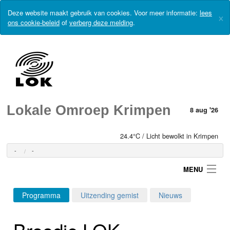
Deze website maakt gebruik van cookies. Voor meer informatie:
lees
×
ons cookie-beleid
of
verberg deze melding
.
Lokale Omroep Krimpen
8 aug '26
24.4°C / Licht bewolkt in Krimpen
-
-
MENU
Programma
Uitzending gemist
Nieuws
Login
Broodje LOK