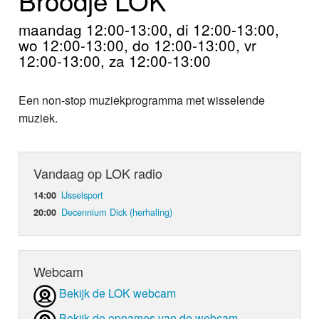
Home
maandag 12:00-13:00, di 12:00-13:00,
Programma's
wo 12:00-13:00, do 12:00-13:00, vr
12:00-13:00, za 12:00-13:00
Nieuws
Een non-stop muziekprogramma met wisselende
Foto's
muziek.
Video
Vandaag op LOK radio
Webcam
IJsselsport
14:00
Info
Decennium Dick (herhaling)
20:00
Webcam
Bekijk de LOK webcam
Bekijk de opnames van de webcam