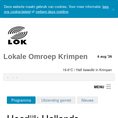
Deze website maakt gebruik van cookies. Voor meer informatie:
lees
×
ons cookie-beleid
of
verberg deze melding
.
Lokale Omroep Krimpen
6 aug '26
19.6°C / Half bewolkt in Krimpen
-
-
MENU
Programma
Uitzending gemist
Nieuws
Login
Heerlijk-Hollands