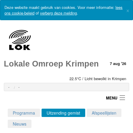
Deze website maakt gebruik van cookies. Voor meer informatie:
lees
×
ons cookie-beleid
of
verberg deze melding
.
Lokale Omroep Krimpen
7 aug '26
22.5°C / Licht bewolkt in Krimpen
-
-
MENU
Programma
Uitzending gemist
Afspeellijsten
Login
Nieuws