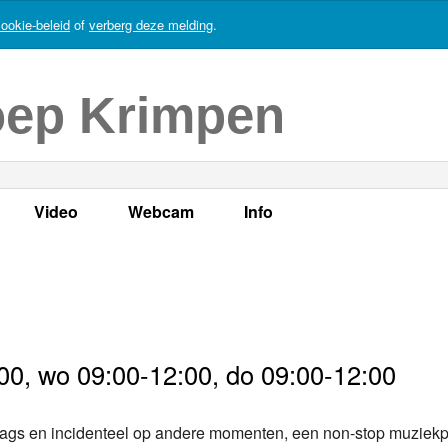
ookie-beleid
of
verberg deze melding
.
oep Krimpen
Video
Webcam
Info
s
en
LOK TV
Live webcam
Adres, telefoonnummer en
enten
LOK TV live
Opnames webcam
Adverteren
mma's
Video Krimpen aan den IJssel
Persberichten
00, wo 09:00-12:00, do 09:00-12:00
nboek
Bestuur
iddags en incidenteel op andere momenten, een non-stop muzie
Vacatures