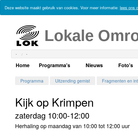
Deze website maakt gebruik van cookies. Voor meer informatie:
lees ons c
Lokale Omr
-
-
Home
Programma's
Nieuws
Foto's
Alle dagen
Actueel Lokaal Nieuw
Algeme
Programma
Uitzending gemist
Fragmenten en int
Weekschema
LOK nieuws
Evenem
Kijk op Krimpen
Per dag
Kabelkrant
Progra
Maandag
zaterdag 10:00-12:00
Alle programma's
Columns
Smoele
Dinsdag
Herhaling op maandag van 10:00 tot 12:00 uur
Uitzending gemist?
RSS feed
Woensdag