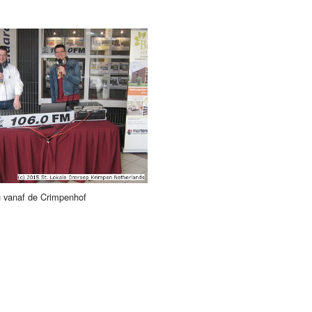
Programmabeleid Bepalen
Weerman
Over Krimpen a/d IJssel
g vanaf de Crimpenhof