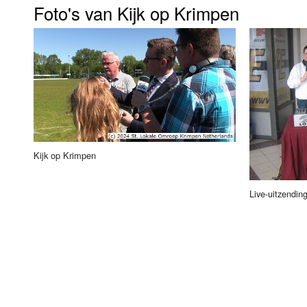
Foto's van Kijk op Krimpen
Luister LOK Live
Donderdag
LOK schijf
Vrijdag
Oude LOK programma's
Zaterdag
Zondag
Kijk op Krimpen
Live-uitzendin