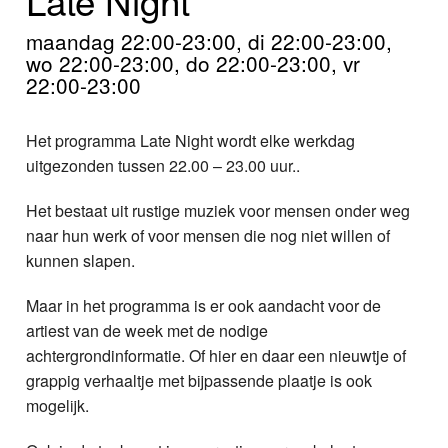
Home
maandag 22:00-23:00, di 22:00-23:00,
Programma's
wo 22:00-23:00, do 22:00-23:00, vr
22:00-23:00
Nieuws
Het programma Late Night wordt elke werkdag
Foto's
uitgezonden tussen 22.00 – 23.00 uur..
Video
Het bestaat uit rustige muziek voor mensen onder weg
naar hun werk of voor mensen die nog niet willen of
Webcam
kunnen slapen.
Info
Maar in het programma is er ook aandacht voor de
artiest van de week met de nodige
achtergrondinformatie. Of hier en daar een nieuwtje of
grappig verhaaltje met bijpassende plaatje is ook
mogelijk.