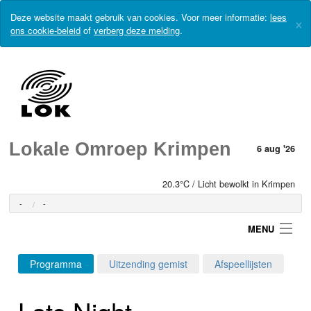
Deze website maakt gebruik van cookies. Voor meer informatie:
lees
×
ons cookie-beleid
of
verberg deze melding
.
Lokale Omroep Krimpen
6 aug '26
20.3°C / Licht bewolkt in Krimpen
-
-
MENU
Programma
Uitzending gemist
Afspeellijsten
Login
Late Night