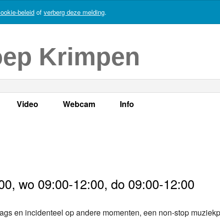
ookie-beleid
of
verberg deze melding
.
oep Krimpen
Video
Webcam
Info
s
en
LOK TV
Live webcam
Adres, telefoonnummer en
enten
LOK TV live
Opnames webcam
Adverteren
mma's
Video Krimpen aan den IJssel
Persberichten
00, wo 09:00-12:00, do 09:00-12:00
nboek
Bestuur
iddags en incidenteel op andere momenten, een non-stop muzie
Vacatures