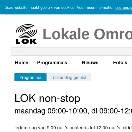
Deze website maakt gebruik van cookies. Voor meer informatie:
lees ons c
Lokale Omr
-
-
Home
Programma's
Nieuws
Foto's
Alle dagen
Actueel Lokaal Nieuw
Algeme
Programma
Uitzending gemist
Weekschema
LOK nieuws
Evenem
LOK non-stop
Per dag
Kabelkrant
Progra
Maandag
maandag 09:00-10:00, di 09:00-12:
Alle programma's
Columns
Smoele
Dinsdag
Iedere dag van 9:00 uur 's ochtends tot 12:00 uur 's m
Uitzending gemist?
RSS feed
Woensdag