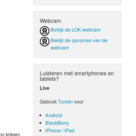
d Orgaan
Webcam
Bekijk de LOK webcam
Bekijk de opnames van de
webcam
Luisteren met smartphones en
tablets?
Live
Gebruik
TuneIn
voor
Android
BlackBerry
iPhone / iPad
n krijgen.