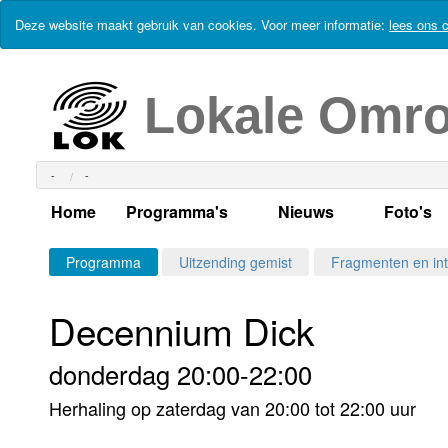
Deze website maakt gebruik van cookies. Voor meer informatie:
lees ons c
Lokale Omr
-
-
Home
Programma's
Nieuws
Foto's
Alle dagen
Actueel Lokaal Nieuw
Algeme
Programma
Uitzending gemist
Fragmenten en int
Weekschema
LOK nieuws
Evenem
Decennium Dick
Per dag
Kabelkrant
Progra
Maandag
donderdag 20:00-22:00
Alle programma's
Columns
Smoele
Dinsdag
Herhaling op zaterdag van 20:00 tot 22:00 uur
Uitzending gemist?
RSS feed
Woensdag