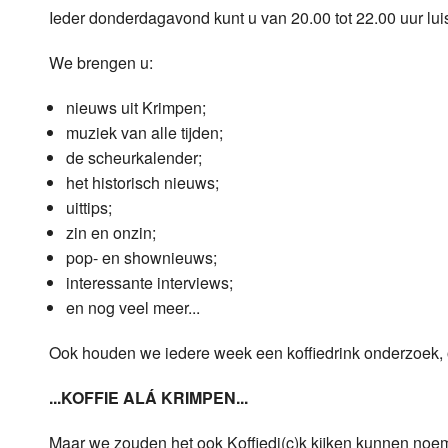
Ieder donderdagavond kunt u van 20.00 tot 22.00 uur lu
Luister LOK Live
Donderdag
We brengen u:
LOK schijf
Vrijdag
nieuws uit Krimpen;
Oude LOK programma's
Zaterdag
muziek van alle tijden;
de scheurkalender;
Zondag
het historisch nieuws;
uittips;
zin en onzin;
pop- en shownieuws;
interessante interviews;
en nog veel meer...
Ook houden we iedere week een koffiedrink onderzoek, 
...KOFFIE ALÁ KRIMPEN...
Maar we zouden het ook Koffiedi(c)k kijken kunnen noeme