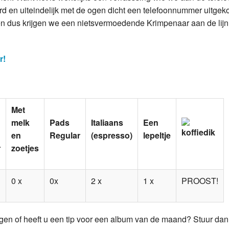
rd en uiteindelijk met de ogen dicht een telefoonnummer uitgek
en dus krijgen we een nietsvermoedende Krimpenaar aan de lij
r!
Met
melk
Pads
Italiaans
Een
en
Regular
(espresso)
lepeltje
r
zoetjes
0 x
0x
2 x
1 x
PROOST!
gen of heeft u een tip voor een album van de maand? Stuur da