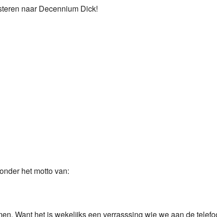
isteren naar Decennium Dick!
Programmabeleid Bepalen
Weerman
Over Krimpen a/d IJssel
onder het motto van:
n. Want het is wekelijks een verrasssing wie we aan de telefoo