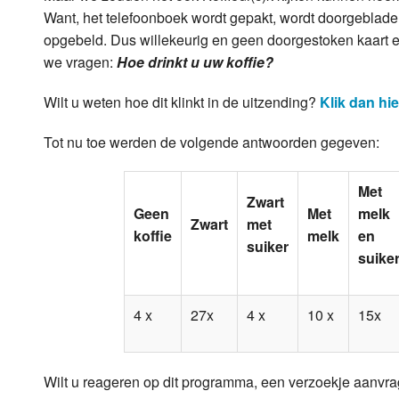
Want, het telefoonboek wordt gepakt, wordt doorgeblade
opgebeld. Dus willekeurig en geen doorgestoken kaart 
we vragen:
Hoe drinkt u uw koffie?
Wilt u weten hoe dit klinkt in de uitzending?
Klik dan hie
Tot nu toe werden de volgende antwoorden gegeven:
Met
Zwart
Geen
Met
melk
Zwart
met
koffie
melk
en
suiker
suike
4 x
27x
4 x
10 x
15x
Wilt u reageren op dit programma, een verzoekje aanvra