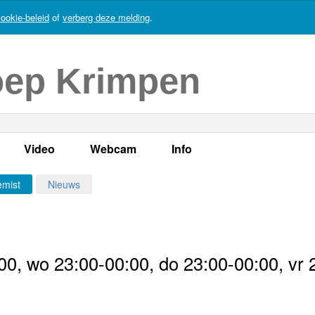
ookie-beleid
of
verberg deze melding
.
oep Krimpen
Video
Webcam
Info
s
en
LOK TV
Live webcam
Adres, telefoonnummer en
emist
Nieuws
enten
LOK TV live
Opnames webcam
Adverteren
mma's
Video Krimpen aan den IJssel
Persberichten
0, wo 23:00-00:00, do 23:00-00:00, vr 
nboek
Bestuur
Vacatures