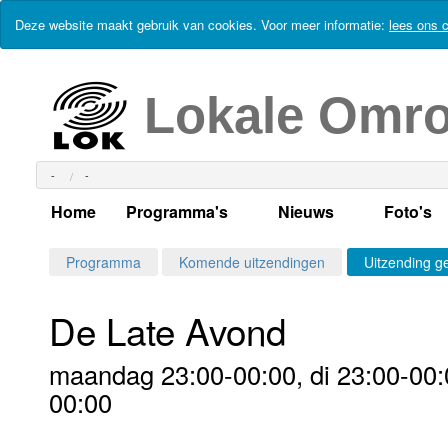
Deze website maakt gebruik van cookies. Voor meer informatie:
lees ons c
Lokale Omr
-
-
Home
Programma's
Nieuws
Foto's
Alle dagen
Actueel Lokaal Nieuw
Algeme
Programma
Komende uitzendingen
Uitzending g
Weekschema
LOK nieuws
Evenem
De Late Avond
Per dag
Kabelkrant
Progra
Maandag
maandag 23:00-00:00, di 23:00-00:0
Alle programma's
Columns
Smoele
Dinsdag
00:00
Uitzending gemist?
RSS feed
Woensdag