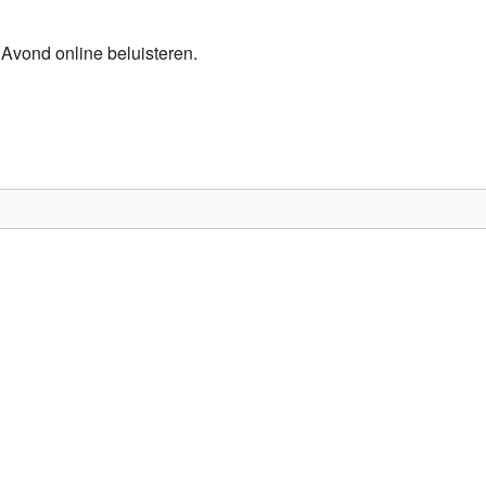
Programmabeleid Bepalen
Avond online beluisteren.
Weerman
Over Krimpen a/d IJssel