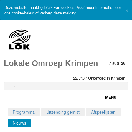
Deze website maakt gebruik van cookies. Voor meer informatie:
lees
×
ons cookie-beleid
of
verberg deze melding
.
Lokale Omroep Krimpen
7 aug '26
22.5°C / Onbewolkt in Krimpen
-
-
MENU
Programma
Uitzending gemist
Afspeellijsten
Login
Nieuws