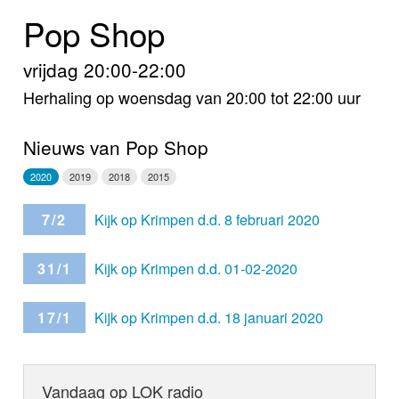
Home
Pop Shop
Programma's
vrijdag 20:00-22:00
Nieuws
Herhaling op woensdag van 20:00 tot 22:00 uur
Foto's
Nieuws van Pop Shop
Video
2020
2019
2018
2015
Webcam
7/2
Kijk op Krimpen d.d. 8 februari 2020
Info
31/1
Kijk op Krimpen d.d. 01-02-2020
17/1
Kijk op Krimpen d.d. 18 januari 2020
Vandaag op LOK radio