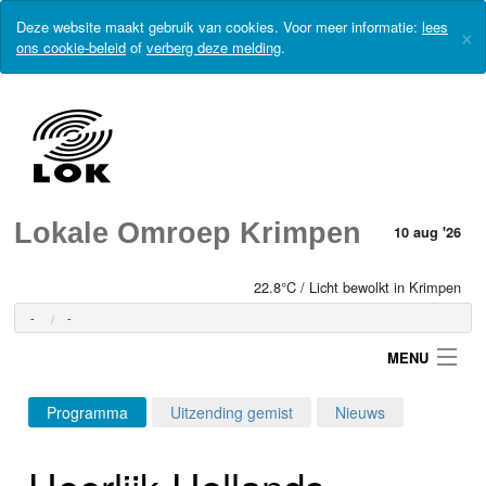
Deze website maakt gebruik van cookies. Voor meer informatie:
lees
×
ons cookie-beleid
of
verberg deze melding
.
Lokale Omroep Krimpen
10 aug '26
22.8°C / Licht bewolkt in Krimpen
-
-
MENU
Programma
Uitzending gemist
Nieuws
Login
Heerlijk-Hollands