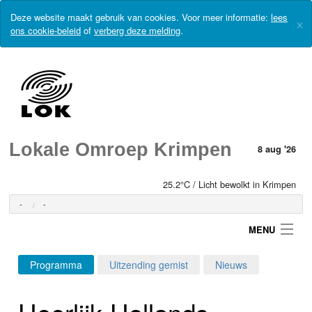
Deze website maakt gebruik van cookies. Voor meer informatie:
lees
×
ons cookie-beleid
of
verberg deze melding
.
Lokale Omroep Krimpen
8 aug '26
25.2°C / Licht bewolkt in Krimpen
-
-
MENU
Programma
Uitzending gemist
Nieuws
Login
Heerlijk-Hollands