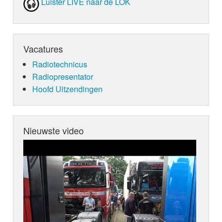
Luister LIVE naar de LOK
Vacatures
Radiotechnicus
Radiopresentator
Hoofd Uitzendingen
Nieuwste video