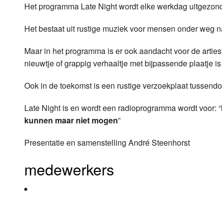
Het programma Late Night wordt elke werkdag uitgezond
Luister LOK Live
Donderdag
Het bestaat uit rustige muziek voor mensen onder weg n
LOK schijf
Vrijdag
Maar in het programma is er ook aandacht voor de arties
Oude LOK programma's
Zaterdag
nieuwtje of grappig verhaaltje met bijpassende plaatje is
Zondag
Ook in de toekomst is een rustige verzoekplaat tussendo
Late Night is en wordt een radioprogramma wordt voor: “
kunnen maar niet mogen
”
Presentatie en samenstelling André Steenhorst
medewerkers