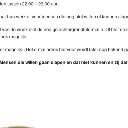
en tussen 22.00 – 23.00 uur..
Programmabeleid Bepalen
aar hun werk of voor mensen die nog niet willen of kunnen slap
Weerman
t van de week met de nodige achtergrondinformatie. Of hier en 
Over Krimpen a/d IJssel
 ook mogelijk.
or mogelijk. (Het e-mailadres hiervoor wordt later nog bekend g
Mensen die willen gaan slapen en dat niet kunnen en zij dat