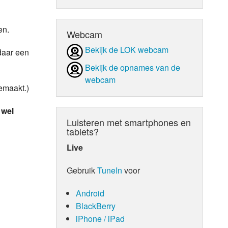
d Orgaan
en.
Webcam
Bekijk de LOK webcam
daar een
Bekijk de opnames van de
webcam
emaakt.)
 wel
Luisteren met smartphones en
tablets?
Live
Gebruik
TuneIn
voor
Android
BlackBerry
iPhone / iPad