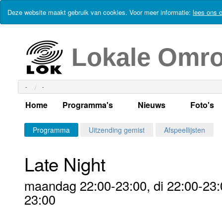
Deze website maakt gebruik van cookies. Voor meer informatie:
lees ons c
Lokale Omr
-
-
Home
Programma's
Nieuws
Foto's
Alle dagen
Actueel Lokaal Nieuw
Algeme
Programma
Uitzending gemist
Afspeellijsten
Weekschema
LOK nieuws
Evenem
Late Night
Per dag
Kabelkrant
Progra
Maandag
maandag 22:00-23:00, di 22:00-23:0
Alle programma's
Columns
Smoele
Dinsdag
23:00
Uitzending gemist?
RSS feed
Woensdag