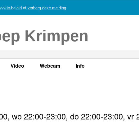
ookie-beleid
of
verberg deze melding
.
oep Krimpen
Video
Webcam
Info
s
en
LOK TV
Live webcam
Adres, telefoonnummer en
enten
LOK TV live
Opnames webcam
Adverteren
mma's
Video Krimpen aan den IJssel
Persberichten
0, wo 22:00-23:00, do 22:00-23:00, vr 
nboek
Bestuur
Vacatures