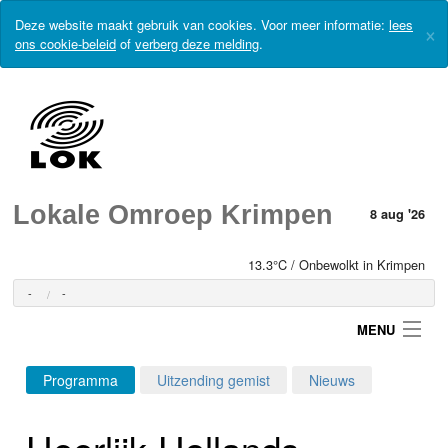
Deze website maakt gebruik van cookies. Voor meer informatie:
lees
×
ons cookie-beleid
of
verberg deze melding
.
Lokale Omroep Krimpen
8 aug '26
13.3°C / Onbewolkt in Krimpen
-
-
MENU
Programma
Uitzending gemist
Nieuws
Login
Heerlijk-Hollands