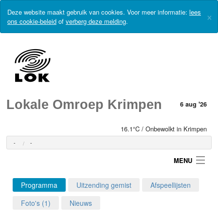
Deze website maakt gebruik van cookies. Voor meer informatie:
lees
×
ons cookie-beleid
of
verberg deze melding
.
Lokale Omroep Krimpen
6 aug '26
16.1°C / Onbewolkt in Krimpen
-
-
MENU
Programma
Uitzending gemist
Afspeellijsten
Login
Foto's (1)
Nieuws