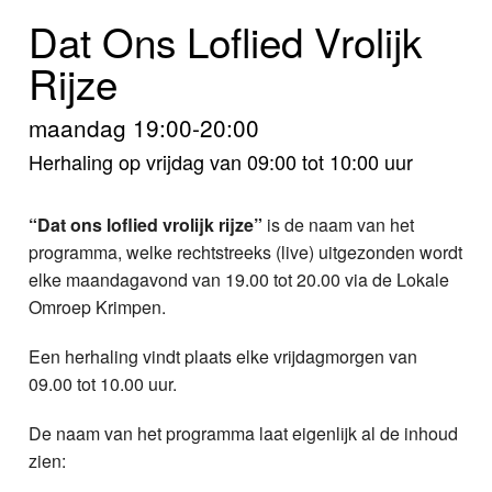
Home
Dat Ons Loflied Vrolijk
Programma's
Rijze
Nieuws
maandag 19:00-20:00
Herhaling op vrijdag van 09:00 tot 10:00 uur
Foto's
Video
“Dat ons loflied vrolijk rijze”
is de naam van het
programma, welke rechtstreeks (live) uitgezonden wordt
Webcam
elke maandagavond van 19.00 tot 20.00 via de Lokale
Omroep Krimpen.
Info
Een herhaling vindt plaats elke vrijdagmorgen van
09.00 tot 10.00 uur.
De naam van het programma laat eigenlijk al de inhoud
zien: