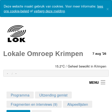
Deze website maakt gebruik van cookies. Voor meer informatie:
lees
×
ons cookie-beleid
of
verberg deze melding
.
Lokale Omroep Krimpen
7 aug '26
15.2°C / Geheel bewolkt in Krimpen
-
-
MENU
Programma
Uitzending gemist
Login
Fragmenten en interviews (9)
Afspeellijsten