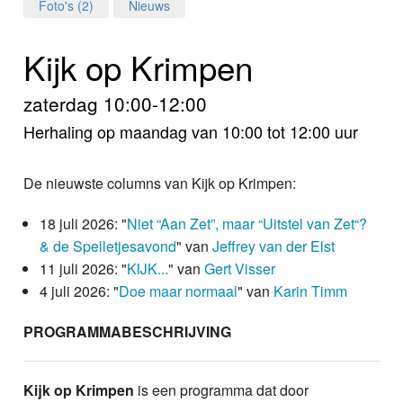
Home
Foto's (2)
Nieuws
Programma's
Kijk op Krimpen
Nieuws
zaterdag 10:00-12:00
Herhaling op maandag van 10:00 tot 12:00 uur
Foto's
Video
De nieuwste columns van Kijk op Krimpen:
Webcam
18 juli 2026: "
Niet “Aan Zet”, maar “Uitstel van Zet“?
& de Spelletjesavond
" van
Jeffrey van der Elst
Info
11 juli 2026: "
KIJK...
" van
Gert Visser
4 juli 2026: "
Doe maar normaal
" van
Karin Timm
PROGRAMMABESCHRIJVING
Kijk op Krimpen
is een programma dat door