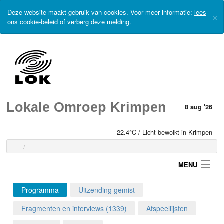
Deze website maakt gebruik van cookies. Voor meer informatie:
lees
×
ons cookie-beleid
of
verberg deze melding
.
Lokale Omroep Krimpen
8 aug '26
22.4°C / Licht bewolkt in Krimpen
-
-
MENU
Programma
Uitzending gemist
Login
Fragmenten en interviews (1339)
Afspeellijsten