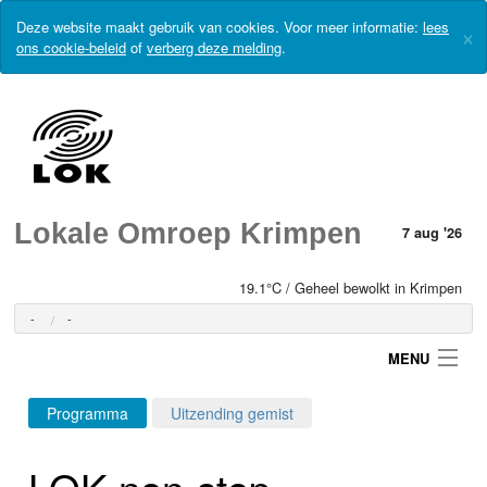
Deze website maakt gebruik van cookies. Voor meer informatie:
lees
×
ons cookie-beleid
of
verberg deze melding
.
Lokale Omroep Krimpen
7 aug '26
19.1°C / Geheel bewolkt in Krimpen
-
-
MENU
Programma
Uitzending gemist
Login
LOK non-stop