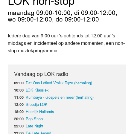
Home
maandag 09:00-10:00, di 09:00-12:00,
Programma's
wo 09:00-12:00, do 09:00-12:00
Nieuws
Iedere dag van 9:00 uur 's ochtends tot 12:00 uur 's
middags en incidenteel op andere momenten, een non-
Foto's
stop muziekprogramma.
Video
Vandaag op LOK radio
Webcam
Dat Ons Loflied Vrolijk Rijze (herhaling)
09:00
Info
LOK Klassiek
10:00
Kumbaya - Gospels en meer (herhaling)
11:00
Broodje LOK
12:00
Heerlijk-Hollands
18:00
Pop Shop
20:00
Late Night
22:00
De Late Avond
23:00