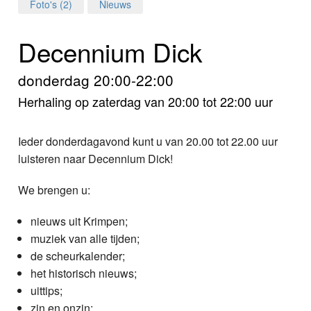
Home
Foto's (2)
Nieuws
Programma's
Decennium Dick
Nieuws
donderdag 20:00-22:00
Herhaling op zaterdag van 20:00 tot 22:00 uur
Foto's
Video
Ieder donderdagavond kunt u van 20.00 tot 22.00 uur
luisteren naar Decennium Dick!
Webcam
We brengen u:
Info
nieuws uit Krimpen;
muziek van alle tijden;
de scheurkalender;
het historisch nieuws;
uittips;
zin en onzin;