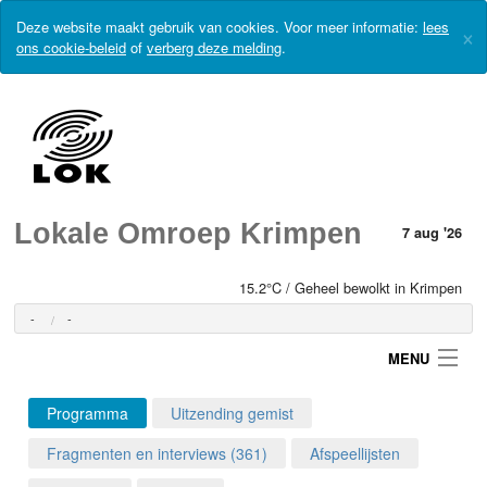
Deze website maakt gebruik van cookies. Voor meer informatie:
lees
×
ons cookie-beleid
of
verberg deze melding
.
Lokale Omroep Krimpen
7 aug '26
15.2°C / Geheel bewolkt in Krimpen
-
-
MENU
Programma
Uitzending gemist
Login
Fragmenten en interviews (361)
Afspeellijsten