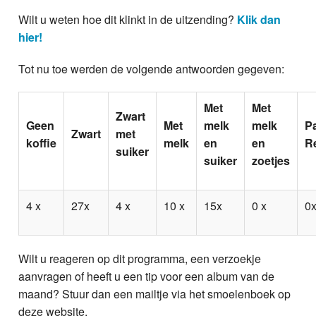
Wilt u weten hoe dit klinkt in de uitzending?
Klik dan
hier!
Tot nu toe werden de volgende antwoorden gegeven:
Met
Met
Zwart
Geen
Met
melk
melk
P
Zwart
met
koffie
melk
en
en
R
suiker
suiker
zoetjes
4 x
27x
4 x
10 x
15x
0 x
0
Wilt u reageren op dit programma, een verzoekje
aanvragen of heeft u een tip voor een album van de
maand? Stuur dan een mailtje via het smoelenboek op
deze website.