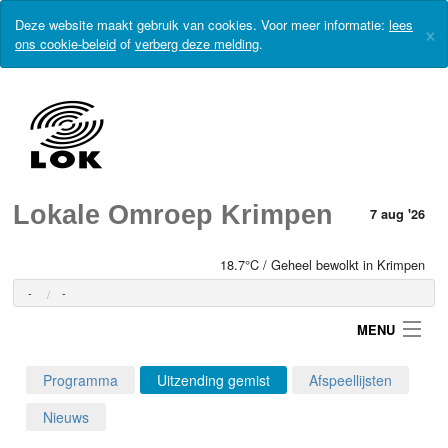
Deze website maakt gebruik van cookies. Voor meer informatie:
lees
×
ons cookie-beleid
of
verberg deze melding
.
Lokale Omroep Krimpen
7 aug '26
18.7°C / Geheel bewolkt in Krimpen
-
-
MENU
Programma
Uitzending gemist
Afspeellijsten
Login
Nieuws