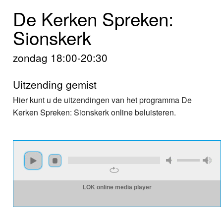
Home
De Kerken Spreken:
Programma's
Sionskerk
Nieuws
zondag 18:00-20:30
Foto's
Uitzending gemist
Video
Hier kunt u de uitzendingen van het programma De
Kerken Spreken: Sionskerk online beluisteren.
Webcam
Info
LOK online media player