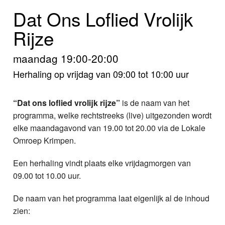
Home
Dat Ons Loflied Vrolijk
Programma's
Rijze
Nieuws
maandag 19:00-20:00
Herhaling op vrijdag van 09:00 tot 10:00 uur
Foto's
Video
“Dat ons loflied vrolijk rijze”
is de naam van het
programma, welke rechtstreeks (live) uitgezonden wordt
Webcam
elke maandagavond van 19.00 tot 20.00 via de Lokale
Omroep Krimpen.
Info
Een herhaling vindt plaats elke vrijdagmorgen van
09.00 tot 10.00 uur.
De naam van het programma laat eigenlijk al de inhoud
zien: