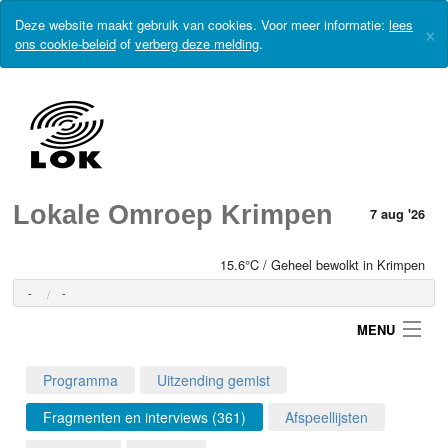
Deze website maakt gebruik van cookies. Voor meer informatie:
lees
×
ons cookie-beleid
of
verberg deze melding
.
Lokale Omroep Krimpen
7 aug '26
15.6°C / Geheel bewolkt in Krimpen
-
-
MENU
Programma
Uitzending gemist
Login
Fragmenten en interviews (361)
Afspeellijsten