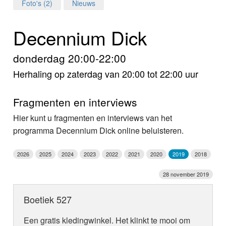
Home
Foto's (2)
Nieuws
Programma's
Decennium Dick
Nieuws
donderdag 20:00-22:00
Herhaling op zaterdag van 20:00 tot 22:00 uur
Foto's
Video
Fragmenten en interviews
Hier kunt u fragmenten en interviews van het
Webcam
programma Decennium Dick online beluisteren.
Info
2026
2025
2024
2023
2022
2021
2020
2019
2018
28 november 2019
Boetiek 527
Een gratis kledingwinkel. Het klinkt te mooi om