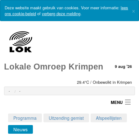
Deze website maakt gebruik van cookies. Voor meer informatie:
lees
×
ons cookie-beleid
of
verberg deze melding
.
Lokale Omroep Krimpen
9 aug '26
29.4°C / Onbewolkt in Krimpen
-
-
MENU
Programma
Uitzending gemist
Afspeellijsten
Login
Nieuws