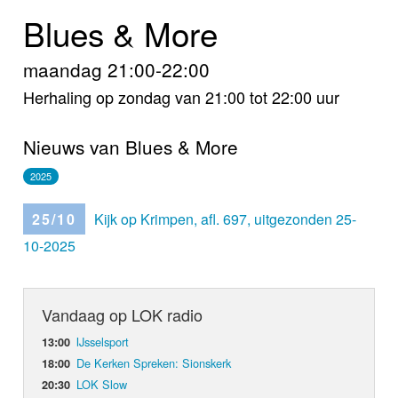
Home
Blues & More
Programma's
maandag 21:00-22:00
Nieuws
Herhaling op zondag van 21:00 tot 22:00 uur
Foto's
Nieuws van Blues & More
Video
2025
Webcam
25/10
Kijk op Krimpen, afl. 697, uitgezonden 25-
10-2025
Info
Vandaag op LOK radio
IJsselsport
13:00
De Kerken Spreken: Sionskerk
18:00
LOK Slow
20:30