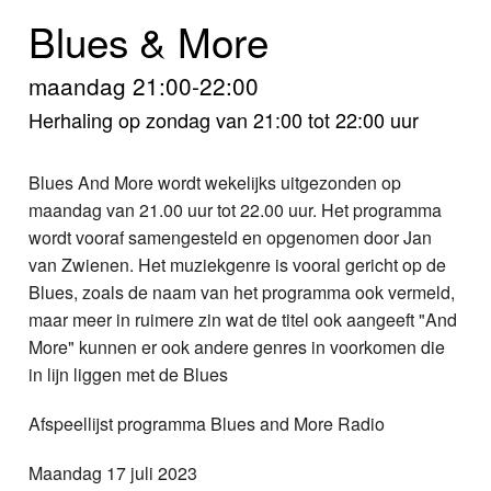
Home
Blues & More
Programma's
maandag 21:00-22:00
Nieuws
Herhaling op zondag van 21:00 tot 22:00 uur
Foto's
Blues And More wordt wekelijks uitgezonden op
maandag van 21.00 uur tot 22.00 uur. Het programma
Video
wordt vooraf samengesteld en opgenomen door Jan
van Zwienen. Het muziekgenre is vooral gericht op de
Webcam
Blues, zoals de naam van het programma ook vermeld,
maar meer in ruimere zin wat de titel ook aangeeft "And
Info
More" kunnen er ook andere genres in voorkomen die
in lijn liggen met de Blues
Afspeellijst programma Blues and More Radio
Maandag 17 juli 2023