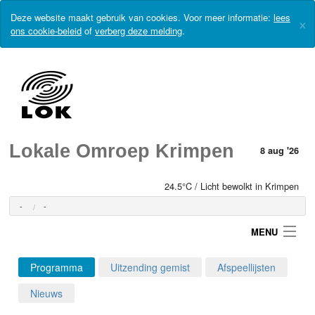
Deze website maakt gebruik van cookies. Voor meer informatie:
lees
×
ons cookie-beleid
of
verberg deze melding
.
Lokale Omroep Krimpen
8 aug '26
24.5°C / Licht bewolkt in Krimpen
-
-
MENU
Programma
Uitzending gemist
Afspeellijsten
Login
Nieuws