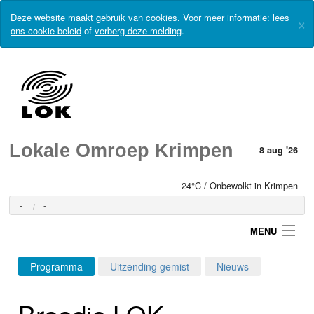
Deze website maakt gebruik van cookies. Voor meer informatie:
lees
×
ons cookie-beleid
of
verberg deze melding
.
Lokale Omroep Krimpen
8 aug '26
24°C / Onbewolkt in Krimpen
-
-
MENU
Programma
Uitzending gemist
Nieuws
Login
Broodje LOK