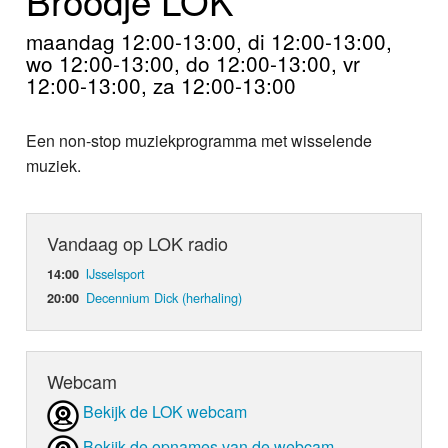
Home
maandag 12:00-13:00, di 12:00-13:00,
Programma's
wo 12:00-13:00, do 12:00-13:00, vr
12:00-13:00, za 12:00-13:00
Nieuws
Een non-stop muziekprogramma met wisselende
Foto's
muziek.
Video
Vandaag op LOK radio
Webcam
IJsselsport
14:00
Info
Decennium Dick (herhaling)
20:00
Webcam
Bekijk de LOK webcam
Bekijk de opnames van de webcam