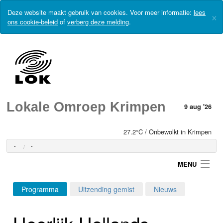
Deze website maakt gebruik van cookies. Voor meer informatie:
lees
×
ons cookie-beleid
of
verberg deze melding
.
Lokale Omroep Krimpen
9 aug '26
27.2°C / Onbewolkt in Krimpen
-
-
MENU
Programma
Uitzending gemist
Nieuws
Login
Heerlijk-Hollands