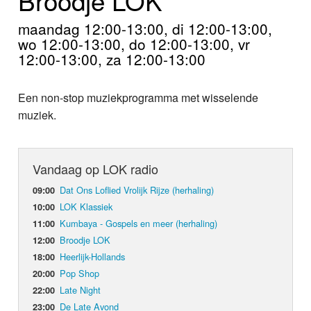
Home
maandag 12:00-13:00, di 12:00-13:00,
Programma's
wo 12:00-13:00, do 12:00-13:00, vr
12:00-13:00, za 12:00-13:00
Nieuws
Een non-stop muziekprogramma met wisselende
Foto's
muziek.
Video
Vandaag op LOK radio
Webcam
Dat Ons Loflied Vrolijk Rijze (herhaling)
09:00
Info
LOK Klassiek
10:00
Kumbaya - Gospels en meer (herhaling)
11:00
Broodje LOK
12:00
Heerlijk-Hollands
18:00
Pop Shop
20:00
Late Night
22:00
De Late Avond
23:00