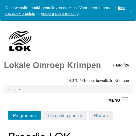
Deze website maakt gebruik van cookies. Voor meer informatie:
lees
×
ons cookie-beleid
of
verberg deze melding
.
Lokale Omroep Krimpen
7 aug '26
14.3°C / Geheel bewolkt in Krimpen
-
-
MENU
Programma
Uitzending gemist
Nieuws
Login
Broodje LOK