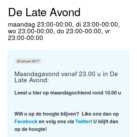
Home
De Late Avond
Programma's
maandag 23:00-00:00, di 23:00-00:00,
wo 23:00-00:00, do 23:00-00:00, vr
Nieuws
23:00-00:00
Foto's
Video
22 januari 2017
Maandagavond vanaf 23.00 u in De
Webcam
Late Avond:
Info
Leest u hier op maandagochtend rond 10.00 u
Wilt u op de hoogte blijven? Like ons dan op
Facebook
en volg ons via
Twitter
! U blijft dan
op de hoogte!