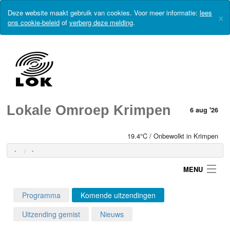
Deze website maakt gebruik van cookies. Voor meer informatie:
lees
×
ons cookie-beleid
of
verberg deze melding
.
Lokale Omroep Krimpen
6 aug '26
19.4°C / Onbewolkt in Krimpen
-
-
MENU
Programma
Komende uitzendingen
Login
Uitzending gemist
Nieuws