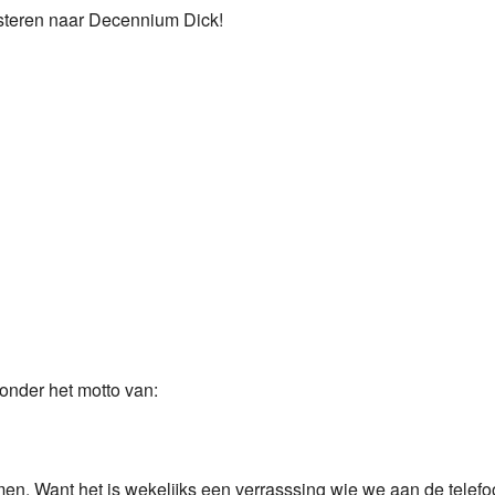
isteren naar Decennium Dick!
Programmabeleid Bepalen
Weerman
Over Krimpen a/d IJssel
onder het motto van:
n. Want het is wekelijks een verrasssing wie we aan de telefoo