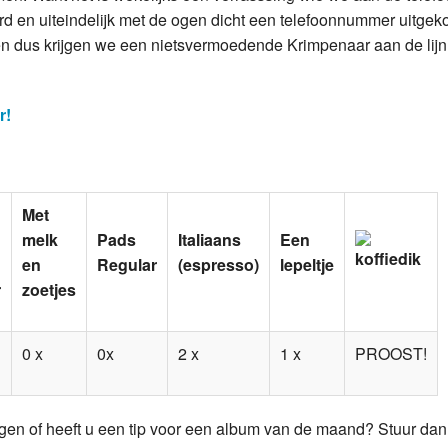
rd en uiteindelijk met de ogen dicht een telefoonnummer uitgek
en dus krijgen we een nietsvermoedende Krimpenaar aan de lij
r!
Met
melk
Pads
Italiaans
Een
en
Regular
(espresso)
lepeltje
r
zoetjes
0 x
0x
2 x
1 x
PROOST!
gen of heeft u een tip voor een album van de maand? Stuur da