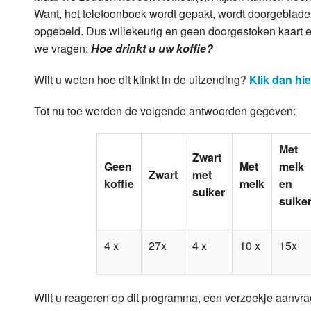
Want, het telefoonboek wordt gepakt, wordt doorgeblade
opgebeld. Dus willekeurig en geen doorgestoken kaart 
we vragen:
Hoe drinkt u uw koffie?
Wilt u weten hoe dit klinkt in de uitzending?
Klik dan hie
Tot nu toe werden de volgende antwoorden gegeven:
Met
Zwart
Geen
Met
melk
Zwart
met
koffie
melk
en
suiker
suike
4 x
27x
4 x
10 x
15x
Wilt u reageren op dit programma, een verzoekje aanvra