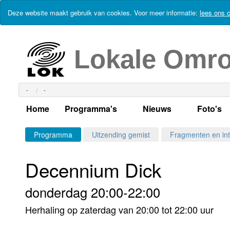
Deze website maakt gebruik van cookies. Voor meer informatie:
lees ons c
Lokale Omr
-
-
Home
Programma's
Nieuws
Foto's
Alle dagen
Actueel Lokaal Nieuw
Algeme
Programma
Uitzending gemist
Fragmenten en int
Weekschema
LOK nieuws
Evenem
Decennium Dick
Per dag
Kabelkrant
Progra
Maandag
donderdag 20:00-22:00
Alle programma's
Columns
Smoele
Dinsdag
Herhaling op zaterdag van 20:00 tot 22:00 uur
Uitzending gemist?
RSS feed
Woensdag