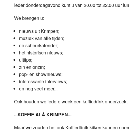
Ieder donderdagavond kunt u van 20.00 tot 22.00 uur lu
Luister LOK Live
Donderdag
We brengen u:
LOK schijf
Vrijdag
nieuws uit Krimpen;
Oude LOK programma's
Zaterdag
muziek van alle tijden;
de scheurkalender;
Zondag
het historisch nieuws;
uittips;
zin en onzin;
pop- en shownieuws;
interessante interviews;
en nog veel meer...
Ook houden we iedere week een koffiedrink onderzoek, 
...KOFFIE ALÁ KRIMPEN...
Maar we zouden het ook Koffiedi(c)k kijken kunnen noeme