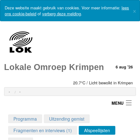
Deze website maakt gebruik van cookies. Voor meer informatie:
lees
×
ons cookie-beleid
of
verberg deze melding
.
Lokale Omroep Krimpen
6 aug '26
20.7°C / Licht bewolkt in Krimpen
-
-
MENU
Programma
Uitzending gemist
Login
Fragmenten en interviews (1)
Afspeellijsten