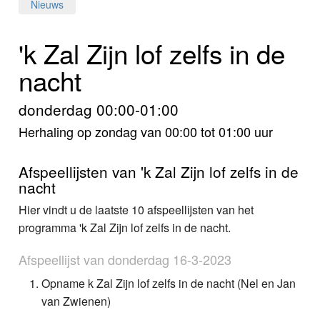
Home
Nieuws
Programma's
'k Zal Zijn lof zelfs in de
nacht
Nieuws
Foto's
donderdag 00:00-01:00
Herhaling op zondag van 00:00 tot 01:00 uur
Video
Afspeellijsten van 'k Zal Zijn lof zelfs in de
Webcam
nacht
Hier vindt u de laatste 10 afspeellijsten van het
Info
programma 'k Zal Zijn lof zelfs in de nacht.
Afspeellijst van donderdag 16-3-2023
Opname k Zal Zijn lof zelfs in de nacht (Nel en Jan
van Zwienen)