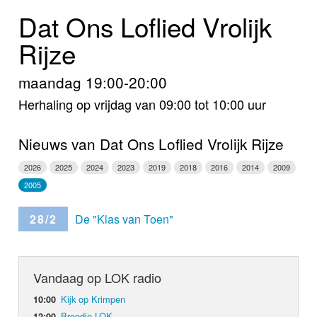
Home
Dat Ons Loflied Vrolijk
Programma's
Rijze
Nieuws
maandag 19:00-20:00
Herhaling op vrijdag van 09:00 tot 10:00 uur
Foto's
Video
Nieuws van Dat Ons Loflied Vrolijk Rijze
2026
2025
2024
2023
2019
2018
2016
2014
2009
Webcam
2005
Info
28/2
De "Klas van Toen"
Vandaag op LOK radio
Kijk op Krimpen
10:00
Broodje LOK
12:00