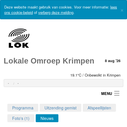
Deze website maakt gebruik van cookies. Voor meer informatie:
lees
×
ons cookie-beleid
of
verberg deze melding
.
Lokale Omroep Krimpen
8 aug '26
19.1°C / Onbewolkt in Krimpen
-
-
MENU
Programma
Uitzending gemist
Afspeellijsten
Login
Foto's (1)
Nieuws