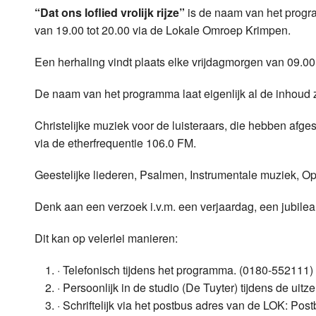
“Dat ons loflied vrolijk rijze”
is de naam van het progr
Luister LOK Live
Donderdag
van 19.00 tot 20.00 via de Lokale Omroep Krimpen.
LOK schijf
Vrijdag
Een herhaling vindt plaats elke vrijdagmorgen van 09.00 
Oude LOK programma's
Zaterdag
De naam van het programma laat eigenlijk al de inhoud 
Zondag
Christelijke muziek voor de luisteraars, die hebben afg
via de etherfrequentie 106.0 FM.
Geestelijke liederen, Psalmen, Instrumentale muziek, Opw
Denk aan een verzoek i.v.m. een verjaardag, een jubilea
Dit kan op velerlei manieren:
· Telefonisch tijdens het programma. (0180-552111)
· Persoonlijk in de studio (De Tuyter) tijdens de uitz
· Schriftelijk via het postbus adres van de LOK: P