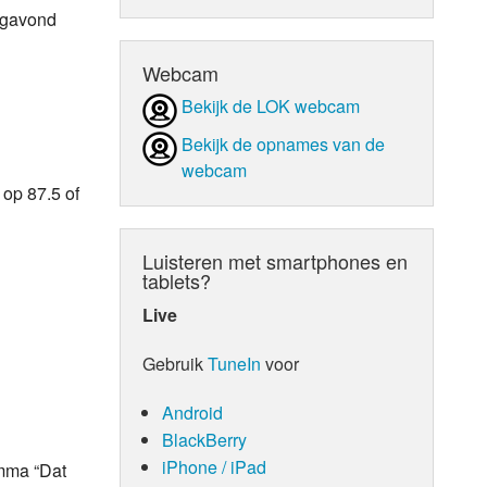
agavond
d Orgaan
Webcam
Bekijk de LOK webcam
Bekijk de opnames van de
webcam
 op 87.5 of
Luisteren met smartphones en
tablets?
Live
Gebruik
TuneIn
voor
Android
BlackBerry
iPhone / iPad
amma “Dat