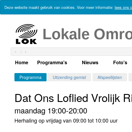
Deze website maakt gebruik van cookies. Voor meer informatie:
lees ons c
Lokale Omr
-
-
Home
Programma's
Nieuws
Foto's
Alle dagen
Actueel Lokaal Nieuw
Algeme
Programma
Uitzending gemist
Afspeellijsten
Weekschema
LOK nieuws
Evenem
Dat Ons Loflied Vrolijk R
Per dag
Kabelkrant
Progra
Maandag
maandag 19:00-20:00
Alle programma's
Columns
Smoele
Dinsdag
Herhaling op vrijdag van 09:00 tot 10:00 uur
Uitzending gemist?
RSS feed
Woensdag