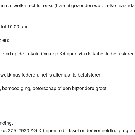
amma, welke rechtstreeks (live) uitgezonden wordt elke maand
Programmabeleid Bepalen
Weerman
tot 10.00 uur.
Over Krimpen a/d IJssel
zien:
estemd op de Lokale Omroep Krimpen via de kabel te beluisteren
ekkingsliederen, het is allemaal te beluisteren.
, bemoediging, beterschap of een bijzondere groet.
ending.
ostbus 279, 2920 AG Krimpen a.d. IJssel onder vermelding progr