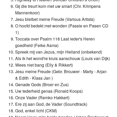
Gij die treurt kom met uw smart (Chr. Krimpens
Mannenkoor)
Jesu bleibet meine Freude (Various Artists)
O hoofd bedekt met wonden (Passie en Pasen CD
1)
Toccata over Psalm 118 Laat ieder's Heren
goedheid (Feike Asma)
Spreek mij van Jezus, mijn Heiland (onbekend)
Als ik het wond're kruis aanschouw (Louis van Dijk)
Wees niet bang (Elly & Rikkert)
Jesu meine Freude (Gebr. Brouwer - Marty - Arjan
& Edith - Klass Jan )
Genade Gods (Broer en Zus)
Uw tederheid genas (Ronald Koops)
Onze Vader (Remko Hakkert)
Ere zij aan God, de Vader (Soundtrack)
God, enkel licht (CKM)