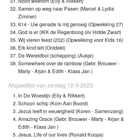
Nooit weerom (Elly & Rikkert)
Samen op weg naar Pasen (Marcel & Lydia
Zimmer)
614 - Uw genade is mij genoeg (Opwekking 27)
God is er (IKK de Regenboog olv Hidde Zwart)
Wij vieren feest (232) (Opwekking voor Kids 16)
Elk kind telt (Ontdekt)
De Wereldbol (schepping) (Aukje)
Somewhere over de rainbow (Gebr. Brouwer -
Marty - Arjan & Edith - Klass Jan )
Afspeellijst van zondag 12-3-2023
In De Woestijn (Elly & Rikkert)
Schoon schip (Kom Aan Boord)
Jezus leeft in eeuwigheid (Koren - Samenzang)
Amazing Grace (Gebr. Brouwer - Marty - Arjan &
Edith - Klass Jan )
Jesus, Life of our lives (Ronald Koops)