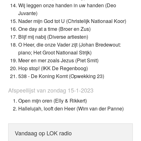
Wij leggen onze handen in uw handen (Deo
Juvante)
Nader mijn God tot U (Christelijk Nationaal Koor)
One day at a time (Broer en Zus)
Blijf mij nabij (Diverse artiesten)
O Heer, die onze Vader zijt (Johan Bredewout:
piano; Het Groot Nationaal Strijk)
Meer en mer zoals Jezus (Piet Smit)
Hop stop! (IKK De Regenboog)
538 - De Koning Komt (Opwekking 23)
Afspeellijst van zondag 15-1-2023
Open mijn oren (Elly & Rikkert)
Hallelujah, looft den Heer (Wim van der Panne)
Vandaag op LOK radio