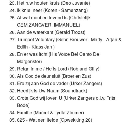
Het ruw houten kruis (Deo Juvante)
Ik kniel neer (Koren - Samenzang)
Al wat mooi en levend is (Christelijk
GEM.ZANGVER. IMMANUEL)
Aan de waterkant (Gerald Troost)
Trumpet Voluntary (Gebr. Brouwer - Marty - Arjan &
Edith - Klass Jan )
En er was licht (His Voice Bel Canto De
Morgenster)
Reign in me / He is Lord (Rob and Gilly)
Als God de deur sluit (Broer en Zus)
Ere zij aan God de vader (Urker Zangers)
Heerlijk is Uw Naam (Soundtrack)
Grote God wij loven U (Urker Zangers o.l.v. Frits
Bode)
Familie (Marcel & Lydia Zimmer)
625 - Wat een liefde (Opwekking 28)