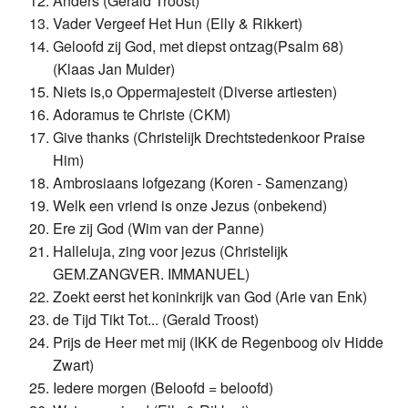
Anders (Gerald Troost)
Vader Vergeef Het Hun (Elly & Rikkert)
Geloofd zij God, met diepst ontzag(Psalm 68)
(Klaas Jan Mulder)
Niets is,o Oppermajesteit (Diverse artiesten)
Adoramus te Christe (CKM)
Give thanks (Christelijk Drechtstedenkoor Praise
Him)
Ambrosiaans lofgezang (Koren - Samenzang)
Welk een vriend is onze Jezus (onbekend)
Ere zij God (Wim van der Panne)
Halleluja, zing voor jezus (Christelijk
GEM.ZANGVER. IMMANUEL)
Zoekt eerst het koninkrijk van God (Arie van Enk)
de Tijd Tikt Tot... (Gerald Troost)
Prijs de Heer met mij (IKK de Regenboog olv Hidde
Zwart)
Iedere morgen (Beloofd = beloofd)