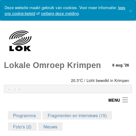
Deze website maakt gebruik van cookies. Voor meer informatie:
lees
×
ons cookie-beleid
of
verberg deze melding
.
Lokale Omroep Krimpen
6 aug '26
20.3°C / Licht bewolkt in Krimpen
-
-
MENU
Programma
Fragmenten en interviews (15)
Login
Foto's (2)
Nieuws