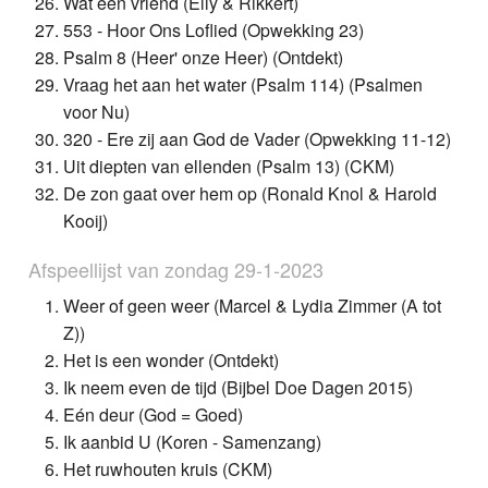
Wat een vriend (Elly & Rikkert)
553 - Hoor Ons Loflied (Opwekking 23)
Psalm 8 (Heer' onze Heer) (Ontdekt)
Vraag het aan het water (Psalm 114) (Psalmen
voor Nu)
320 - Ere zij aan God de Vader (Opwekking 11-12)
Uit diepten van ellenden (Psalm 13) (CKM)
De zon gaat over hem op (Ronald Knol & Harold
Kooij)
Afspeellijst van zondag 29-1-2023
Weer of geen weer (Marcel & Lydia Zimmer (A tot
Z))
Het is een wonder (Ontdekt)
Ik neem even de tijd (Bijbel Doe Dagen 2015)
Eén deur (God = Goed)
Ik aanbid U (Koren - Samenzang)
Het ruwhouten kruis (CKM)