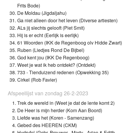
Frits Bode)
De Moldau (Jigdaljahu)
Ga niet alleen door het leven (Diverse artiesten)
ALs jij slechts gelooft (Piet Smit)
Hij is er echt (Eerlijk is eerlijk)
61 Woorden (IKK de Regenboog olv Hidde Zwart)
Ruben (Liedjes Rond De Bijbel)
God kent jou (IKK De Regenboog)
Weet je wat ik heb ontdekt? (Ontdekt)
733 - Tienduizend redenen (Opwekking 35)
Cirkel (Rob Favier)
Afspeellijst van zondag 26-2-2023
Trek de wereld in (Weet je dat de lente komt 2)
De Heer is mijn herder (Kom Aan Boord)
Liefde was het (Koren - Samenzang)
Gebed des HEEREN (CKM)
Hydryfol (Gebr. Brouwer - Marty - Arjan & Edith -