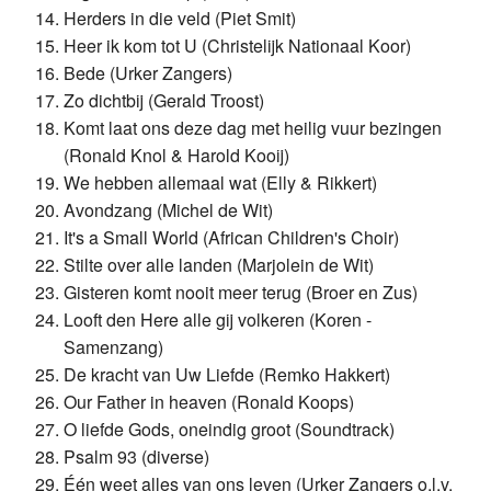
Herders in die veld (Piet Smit)
Heer ik kom tot U (Christelijk Nationaal Koor)
Bede (Urker Zangers)
Zo dichtbij (Gerald Troost)
Komt laat ons deze dag met heilig vuur bezingen
(Ronald Knol & Harold Kooij)
We hebben allemaal wat (Elly & Rikkert)
Avondzang (Michel de Wit)
It's a Small World (African Children's Choir)
Stilte over alle landen (Marjolein de Wit)
Gisteren komt nooit meer terug (Broer en Zus)
Looft den Here alle gij volkeren (Koren -
Samenzang)
De kracht van Uw Liefde (Remko Hakkert)
Our Father in heaven (Ronald Koops)
O liefde Gods, oneindig groot (Soundtrack)
Psalm 93 (diverse)
Één weet alles van ons leven (Urker Zangers o.l.v.