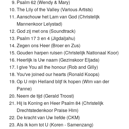
Psalm 62 (Wendy & Mary)
The Lily of the Valley (Various Artists)
Aanschouw het Lam van God (Christelijk
Mannenkoor Lelystad)
God zij met ons (Soundtrack)
Psalm 17 3 en 4 (Jigdaljahu)
Zegen ons Heer (Broer en Zus)
Gouden harpen ruisen (Christelijk Nationaal Koor)
Heerlijk is Uw naam (Gezinskoor Eljada)
I give You all the honour (Rob and Gilly)
You've joined our hearts (Ronald Koops)
Op U mijn Heiland blijf ik hopen (Wim van der
Panne)
Neem de tijd (Gerald Troost)
Hij is Koning en Heer Psalm 84 (Christelijk
Drechtstedenkoor Praise Him)
De kracht van Uw liefde (CKM)
Als ik kom tot U (Koren - Samenzang)