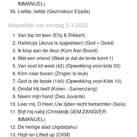
IMMANUEL)
Liefde, liefde (Gezinskoor Eljada)
Afspeellijst van zondag 5-3-2023
Van top tot teen (Elly & Rikkert)
Halleluja (Jezus is opgestaan) (God = Goed)
Ik klop aan de deur (Kom Aan Boord)
Wat een vriend (Weet je dat de lente komt 1)
Van oost tot west (42) (Opwekking voor kids 03)
Klim naar boven (Zingen is leuk)
God is de beste (140) (Opwekking voor Kids 10)
Omdat Hij leeft (Koren - Samenzang)
Neem mijn hand (Deo Juvante)
Leer mij, O Heer, Uw lijden recht betrachten (Sela)
Blijf mij nabij (Christelijk GEM.ZANGVER.
IMMANUEL)
De heilige stad (Jigdaljahu)
High en Lifted up (CKM)