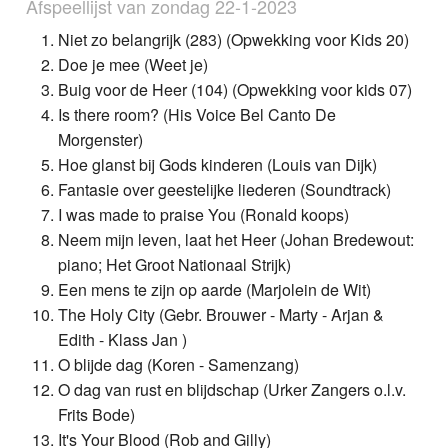
Afspeellijst van zondag 22-1-2023
Niet zo belangrijk (283) (Opwekking voor Kids 20)
Doe je mee (Weet je)
Buig voor de Heer (104) (Opwekking voor kids 07)
Is there room? (His Voice Bel Canto De
Morgenster)
Hoe glanst bij Gods kinderen (Louis van Dijk)
Fantasie over geestelijke liederen (Soundtrack)
I was made to praise You (Ronald koops)
Neem mijn leven, laat het Heer (Johan Bredewout:
piano; Het Groot Nationaal Strijk)
Een mens te zijn op aarde (Marjolein de Wit)
The Holy City (Gebr. Brouwer - Marty - Arjan &
Edith - Klass Jan )
O blijde dag (Koren - Samenzang)
O dag van rust en blijdschap (Urker Zangers o.l.v.
Frits Bode)
It's Your Blood (Rob and Gilly)