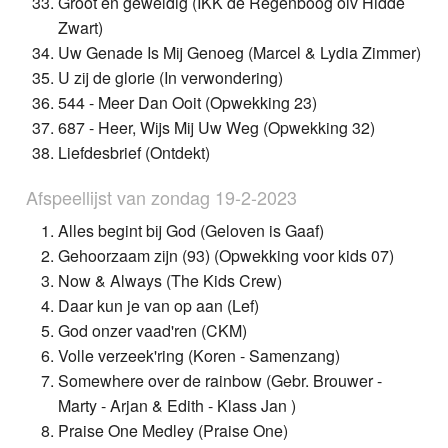
Groot en geweldig (IKK de Regenboog olv Hidde
Zwart)
Uw Genade Is Mij Genoeg (Marcel & Lydia Zimmer)
U zij de glorie (In verwondering)
544 - Meer Dan Ooit (Opwekking 23)
687 - Heer, Wijs Mij Uw Weg (Opwekking 32)
Liefdesbrief (Ontdekt)
Afspeellijst van zondag 19-2-2023
Alles begint bij God (Geloven is Gaaf)
Gehoorzaam zijn (93) (Opwekking voor kids 07)
Now & Always (The Kids Crew)
Daar kun je van op aan (Lef)
God onzer vaad'ren (CKM)
Volle verzeek'ring (Koren - Samenzang)
Somewhere over de rainbow (Gebr. Brouwer -
Marty - Arjan & Edith - Klass Jan )
Praise One Medley (Praise One)