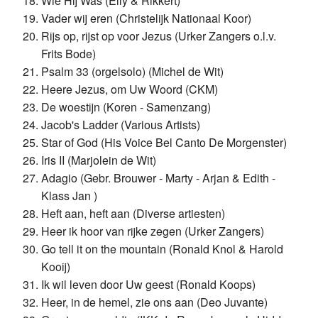
Wie Hij Was (Elly & Rikkert)
Vader wij eren (Christelijk Nationaal Koor)
Rijs op, rijst op voor Jezus (Urker Zangers o.l.v.
Frits Bode)
Psalm 33 (orgelsolo) (Michel de Wit)
Heere Jezus, om Uw Woord (CKM)
De woestijn (Koren - Samenzang)
Jacob's Ladder (Various Artists)
Star of God (His Voice Bel Canto De Morgenster)
Iris II (Marjolein de Wit)
Adagio (Gebr. Brouwer - Marty - Arjan & Edith -
Klass Jan )
Heft aan, heft aan (Diverse artiesten)
Heer ik hoor van rijke zegen (Urker Zangers)
Go tell it on the mountain (Ronald Knol & Harold
Kooij)
Ik wil leven door Uw geest (Ronald Koops)
Heer, in de hemel, zie ons aan (Deo Juvante)