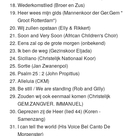
Wederkomstlied (Broer en Zus)
Heer wees mijn gids (Mannenkoor der Ger.Gem "
Groot Rotterdam")
Wij zullen opstaan (Elly & Rikkert)
Soon and Very Soon (African Children's Choir)
Eens zal op de grote morgen (onbekend)
Ik ben de weg (Gezinskoor Eljada)
Siciliano (Christelijk Nationaal Koor)
Sortie (Jan Zwanenpol)
Psalm 25 : 2 (John Propitius)
Alleluia (CKM)
Be still / We are standing (Rob and Gilly)
Zouden wij ook eenmaal komen (Christelijk
GEM.ZANGVER. IMMANUEL)
Geprezen zij de Heer (lied 44) (Koren -
Samenzang)
I can tell the world (His Voice Bel Canto De
Morgenster)