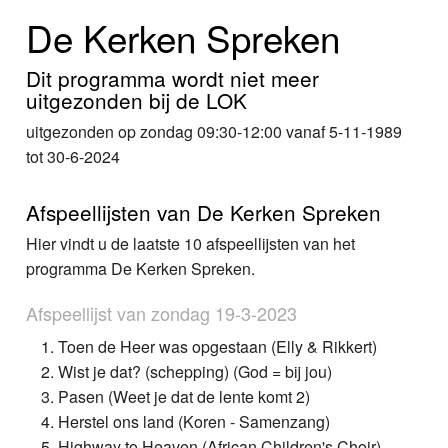
Home
De Kerken Spreken
Programma's
Dit programma wordt niet meer
uitgezonden bij de LOK
Nieuws
uitgezonden op zondag 09:30-12:00 vanaf 5-11-1989
Foto's
tot 30-6-2024
Video
Afspeellijsten van De Kerken Spreken
Hier vindt u de laatste 10 afspeellijsten van het
Webcam
programma De Kerken Spreken.
Info
Afspeellijst van zondag 19-3-2023
Toen de Heer was opgestaan (Elly & Rikkert)
Wist je dat? (schepping) (God = bij jou)
Pasen (Weet je dat de lente komt 2)
Herstel ons land (Koren - Samenzang)
Highway to Heaven (African Children's Choir)