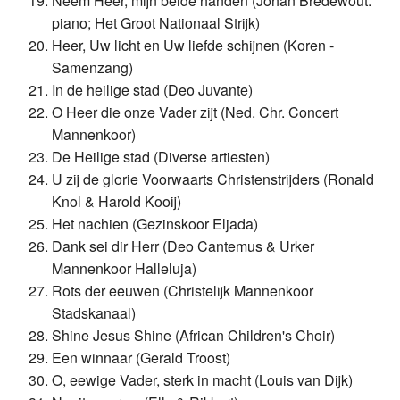
Neem Heer, mijn beide handen (Johan Bredewout:
piano; Het Groot Nationaal Strijk)
Heer, Uw licht en Uw liefde schijnen (Koren -
Samenzang)
In de heilige stad (Deo Juvante)
O Heer die onze Vader zijt (Ned. Chr. Concert
Mannenkoor)
De Heilige stad (Diverse artiesten)
U zij de glorie Voorwaarts Christenstrijders (Ronald
Knol & Harold Kooij)
Het nachien (Gezinskoor Eljada)
Dank sei dir Herr (Deo Cantemus & Urker
Mannenkoor Halleluja)
Rots der eeuwen (Christelijk Mannenkoor
Stadskanaal)
Shine Jesus Shine (African Children's Choir)
Een winnaar (Gerald Troost)
O, eewige Vader, sterk in macht (Louis van Dijk)