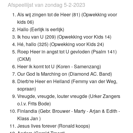
Afspeellijst van zondag 5-2-2023
Als wij zingen tot de Heer (81) (Opwekking voor
kids 06)
Hallo (Eerlijk is eerlijk)
Ik hou van U (209) (Opwekking voor Kids 14)
Hé, hallo (325) (Opwekking voor Kids 24)
Roep Heer in angst tot U gevloden (Psalm 141)
(CKM)
Heer ik komt tot U (Koren - Samenzang)
Our God Is Marching on (Diamond AC. Band)
Dierb're Heer en Heiland (Femmy van der Weg,
sopraan)
Vreugde, vreugde, louter vreugde (Urker Zangers
o.l.v. Frits Bode)
Finlandia (Gebr. Brouwer - Marty - Arjan & Edith -
Klass Jan )
Jesus lives forever (Ronald koops)