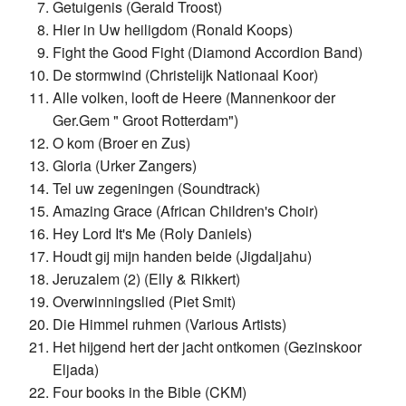
Getuigenis (Gerald Troost)
Hier in Uw heiligdom (Ronald Koops)
Fight the Good Fight (Diamond Accordion Band)
De stormwind (Christelijk Nationaal Koor)
Alle volken, looft de Heere (Mannenkoor der
Ger.Gem " Groot Rotterdam")
O kom (Broer en Zus)
Gloria (Urker Zangers)
Tel uw zegeningen (Soundtrack)
Amazing Grace (African Children's Choir)
Hey Lord It's Me (Roly Daniels)
Houdt gij mijn handen beide (Jigdaljahu)
Jeruzalem (2) (Elly & Rikkert)
Overwinningslied (Piet Smit)
Die Himmel ruhmen (Various Artists)
Het hijgend hert der jacht ontkomen (Gezinskoor
Eljada)
Four books in the Bible (CKM)