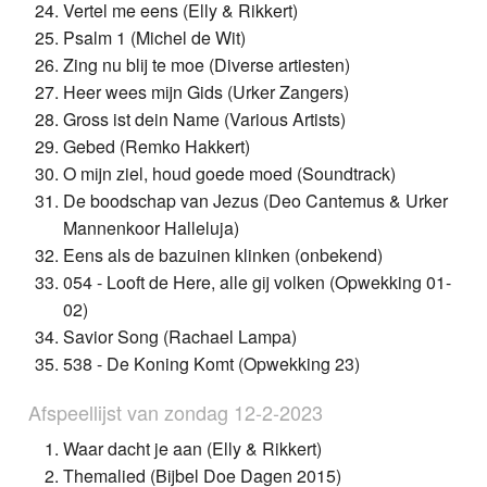
Vertel me eens (Elly & Rikkert)
Psalm 1 (Michel de Wit)
Zing nu blij te moe (Diverse artiesten)
Heer wees mijn Gids (Urker Zangers)
Gross ist dein Name (Various Artists)
Gebed (Remko Hakkert)
O mijn ziel, houd goede moed (Soundtrack)
De boodschap van Jezus (Deo Cantemus & Urker
Mannenkoor Halleluja)
Eens als de bazuinen klinken (onbekend)
054 - Looft de Here, alle gij volken (Opwekking 01-
02)
Savior Song (Rachael Lampa)
538 - De Koning Komt (Opwekking 23)
Afspeellijst van zondag 12-2-2023
Waar dacht je aan (Elly & Rikkert)
Themalied (Bijbel Doe Dagen 2015)