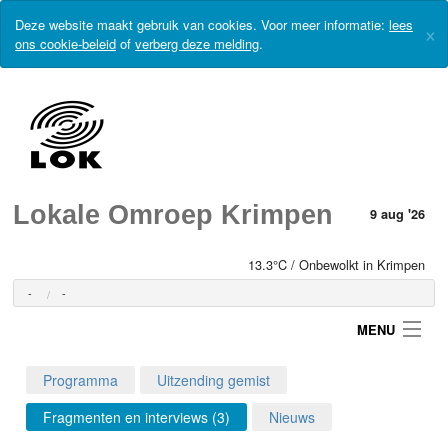
Deze website maakt gebruik van cookies. Voor meer informatie:
lees
×
ons cookie-beleid
of
verberg deze melding
.
Lokale Omroep Krimpen
9 aug '26
13.3°C / Onbewolkt in Krimpen
-
-
MENU
Programma
Uitzending gemist
Login
Fragmenten en interviews (3)
Nieuws