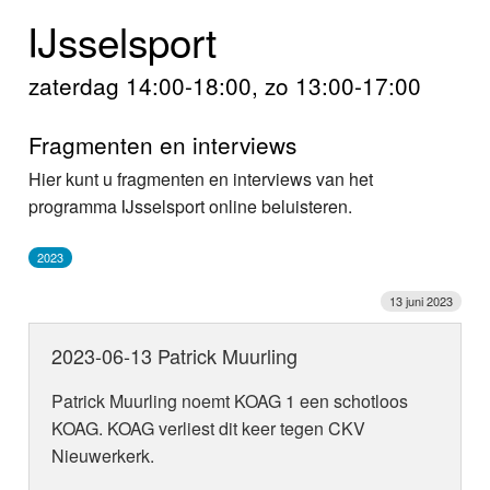
Home
IJsselsport
Programma's
zaterdag 14:00-18:00, zo 13:00-17:00
Nieuws
Fragmenten en interviews
Foto's
Hier kunt u fragmenten en interviews van het
programma IJsselsport online beluisteren.
Video
2023
Webcam
13 juni 2023
Info
2023-06-13 Patrick Muurling
Patrick Muurling noemt KOAG 1 een schotloos
KOAG. KOAG verliest dit keer tegen CKV
Nieuwerkerk.