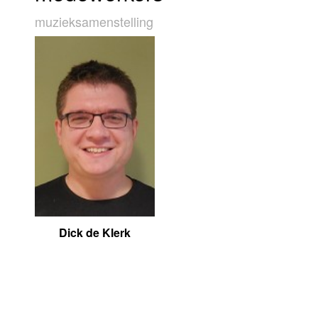
muziek­sa­men­stel­ling
Dick de Klerk