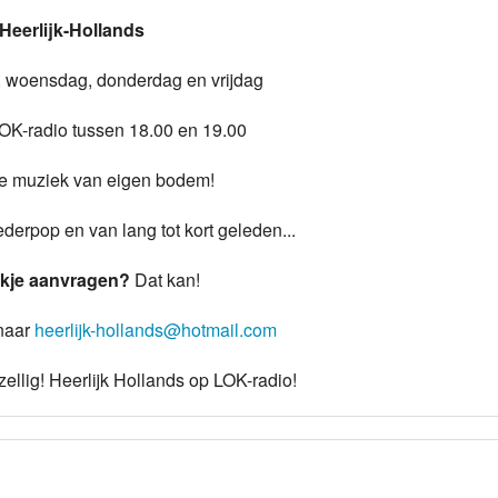
Heerlijk-Hollands
Programmabeleid Bepalen
, woensdag, donderdag en vrijdag
Weerman
LOK-radio tussen 18.00 en 19.00
Over Krimpen a/d IJssel
je muziek van eigen bodem!
derpop en van lang tot kort geleden...
kje aanvragen?
Dat kan!
 naar
heerlijk-hollands@hotmail.com
ellig! Heerlijk Hollands op LOK-radio!