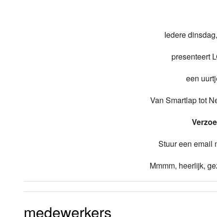
Luister LOK Live
Donderdag
Iedere dinsdag
LOK schijf
Vrijdag
presenteert 
Oude LOK programma's
Zaterdag
een uurt
Zondag
Van Smartlap tot Ne
Verzoe
Stuur een email
Mmmm, heerlijk, gez
medewerkers