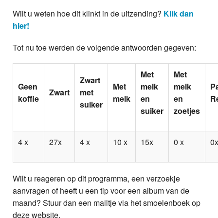
Wilt u weten hoe dit klinkt in de uitzending?
Klik dan
hier!
Tot nu toe werden de volgende antwoorden gegeven:
Met
Met
Zwart
Geen
Met
melk
melk
P
Zwart
met
koffie
melk
en
en
R
suiker
suiker
zoetjes
4 x
27x
4 x
10 x
15x
0 x
0
Wilt u reageren op dit programma, een verzoekje
aanvragen of heeft u een tip voor een album van de
maand? Stuur dan een mailtje via het smoelenboek op
deze website.