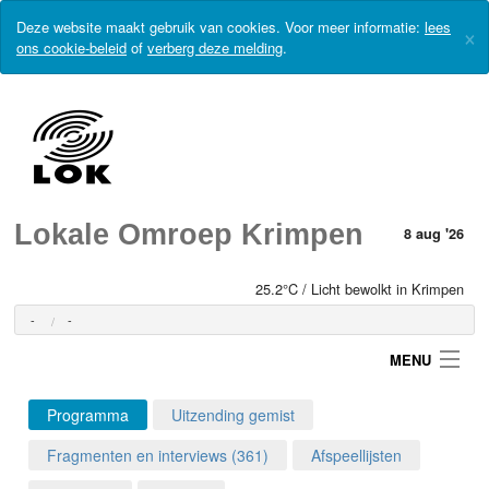
Deze website maakt gebruik van cookies. Voor meer informatie:
lees
×
ons cookie-beleid
of
verberg deze melding
.
Lokale Omroep Krimpen
8 aug '26
25.2°C / Licht bewolkt in Krimpen
-
-
MENU
Programma
Uitzending gemist
Login
Fragmenten en interviews (361)
Afspeellijsten