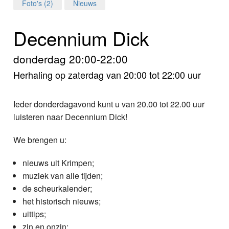
Home
Foto's (2)
Nieuws
Programma's
Decennium Dick
Nieuws
donderdag 20:00-22:00
Herhaling op zaterdag van 20:00 tot 22:00 uur
Foto's
Video
Ieder donderdagavond kunt u van 20.00 tot 22.00 uur
luisteren naar Decennium Dick!
Webcam
We brengen u:
Info
nieuws uit Krimpen;
muziek van alle tijden;
de scheurkalender;
het historisch nieuws;
uittips;
zin en onzin;