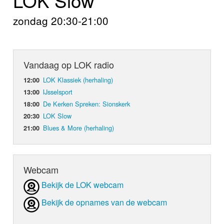
Home
zondag 20:30-21:00
Programma's
Nieuws
Vandaag op LOK radio
Foto's
LOK Klassiek (herhaling)
12:00
IJsselsport
13:00
Video
De Kerken Spreken: Sionskerk
18:00
LOK Slow
20:30
Webcam
Blues & More (herhaling)
21:00
Info
Webcam
Bekijk de LOK webcam
Bekijk de opnames van de webcam