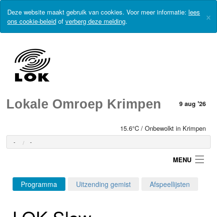
Deze website maakt gebruik van cookies. Voor meer informatie:
lees
×
ons cookie-beleid
of
verberg deze melding
.
Lokale Omroep Krimpen
9 aug '26
15.6°C / Onbewolkt in Krimpen
-
-
MENU
Programma
Uitzending gemist
Afspeellijsten
Login
LOK Slow