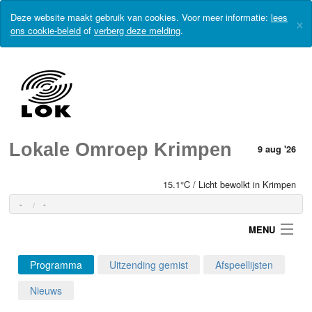
Deze website maakt gebruik van cookies. Voor meer informatie:
lees
×
ons cookie-beleid
of
verberg deze melding
.
Lokale Omroep Krimpen
9 aug '26
15.1°C / Licht bewolkt in Krimpen
-
-
MENU
Programma
Uitzending gemist
Afspeellijsten
Login
Nieuws