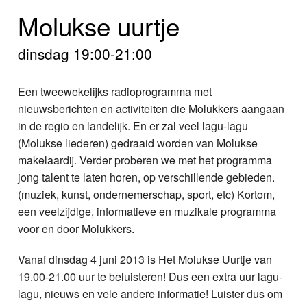
Home
Molukse uurtje
Programma's
dinsdag 19:00-21:00
Nieuws
Een tweewekelijks radioprogramma met
Foto's
nieuwsberichten en activiteiten die Molukkers aangaan
in de regio en landelijk. En er zal veel lagu-lagu
Video
(Molukse liederen) gedraaid worden van Molukse
makelaardij. Verder proberen we met het programma
Webcam
jong talent te laten horen, op verschillende gebieden.
(muziek, kunst, ondernemerschap, sport, etc) Kortom,
Info
een veelzijdige, informatieve en muzikale programma
voor en door Molukkers.
Vanaf dinsdag 4 juni 2013 is Het Molukse Uurtje van
19.00-21.00 uur te beluisteren! Dus een extra uur lagu-
lagu, nieuws en vele andere informatie! Luister dus om