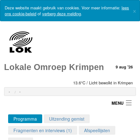
Deze website maakt gebruik van cookies. Voor meer informatie:
lees
×
ons cookie-beleid
of
verberg deze melding
.
Lokale Omroep Krimpen
9 aug '26
13.6°C / Licht bewolkt in Krimpen
-
-
MENU
Programma
Uitzending gemist
Login
Fragmenten en interviews (1)
Afspeellijsten