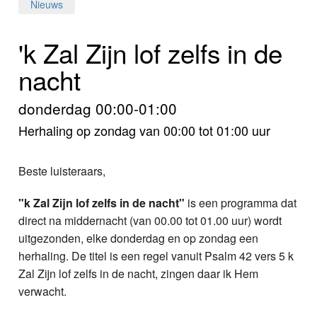
Home
Nieuws
Programma's
'k Zal Zijn lof zelfs in de
nacht
Nieuws
Foto's
donderdag 00:00-01:00
Herhaling op zondag van 00:00 tot 01:00 uur
Video
Beste luisteraars,
Webcam
"k Zal Zijn lof zelfs in de nacht"
is een programma dat
Info
direct na middernacht (van 00.00 tot 01.00 uur) wordt
uitgezonden, elke donderdag en op zondag een
herhaling. De titel is een regel vanuit Psalm 42 vers 5 k
Zal Zijn lof zelfs in de nacht, zingen daar ik Hem
verwacht.