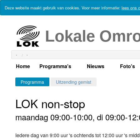
Deze website maakt gebruik van cookies. Voor meer informatie:
lees ons c
Lokale Omr
-
-
Home
Programma's
Nieuws
Foto's
Alle dagen
Actueel Lokaal Nieuw
Algeme
Programma
Uitzending gemist
Weekschema
LOK nieuws
Evenem
LOK non-stop
Per dag
Kabelkrant
Progra
Maandag
maandag 09:00-10:00, di 09:00-12:
Alle programma's
Columns
Smoele
Dinsdag
Iedere dag van 9:00 uur 's ochtends tot 12:00 uur 's m
Uitzending gemist?
RSS feed
Woensdag