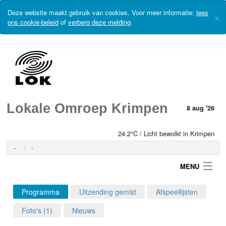
Deze website maakt gebruik van cookies. Voor meer informatie:
lees
×
ons cookie-beleid
of
verberg deze melding
.
Lokale Omroep Krimpen
8 aug '26
24.2°C / Licht bewolkt in Krimpen
-
-
MENU
Programma
Uitzending gemist
Afspeellijsten
Login
Foto's (1)
Nieuws