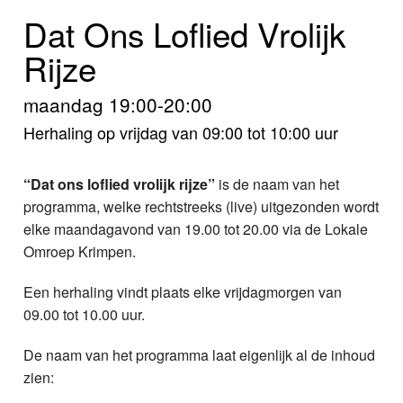
Home
Dat Ons Loflied Vrolijk
Programma's
Rijze
Nieuws
maandag 19:00-20:00
Herhaling op vrijdag van 09:00 tot 10:00 uur
Foto's
Video
“Dat ons loflied vrolijk rijze”
is de naam van het
programma, welke rechtstreeks (live) uitgezonden wordt
Webcam
elke maandagavond van 19.00 tot 20.00 via de Lokale
Omroep Krimpen.
Info
Een herhaling vindt plaats elke vrijdagmorgen van
09.00 tot 10.00 uur.
De naam van het programma laat eigenlijk al de inhoud
zien: